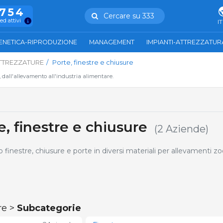
.754
Cercare su 333
ed attivi
IT
ENETICA-RIPRODUZIONE
MANAGEMENT
IMPIANTI-ATTREZZATUR
TTREZZATURE
Porte, finestre e chiusure
, dall'allevamento all'industria alimentare.
, finestre e chiusure
(2 Aziende)
inestre, chiusure e porte in diversi materiali per allevamenti zo
re >
Subcategorie