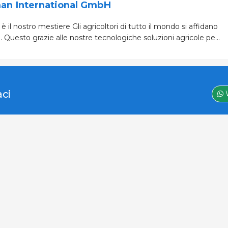
an International GmbH
 Gli agricoltori di tutto il mondo si affidano
Questo grazie alle nostre tecnologiche soluzioni agricole per
e che li portano al successo. Come azienda familiare,
aci