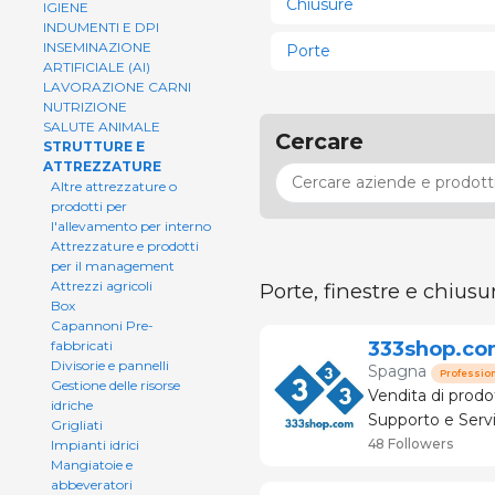
Chiusure
IGIENE
INDUMENTI E DPI
INSEMINAZIONE
Porte
ARTIFICIALE (AI)
LAVORAZIONE CARNI
NUTRIZIONE
SALUTE ANIMALE
Cercare
STRUTTURE E
ATTREZZATURE
Altre attrezzature o
prodotti per
l'allevamento per interno
Attrezzature e prodotti
per il management
Attrezzi agricoli
Porte, finestre e chiusu
Box
Capannoni Pre-
333shop.co
fabbricati
Divisorie e pannelli
Spagna
Professio
Gestione delle risorse
Vendita di prodot
idriche
Supporto e Servizio tecnico
Grigliati
suinicoltura. Olt
48 Followers
Impianti idrici
Mangiatoie e
abbeveratori