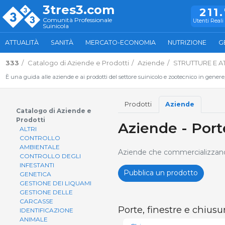
3tres3.com
211
Comunità Professionale
Utenti Reali 
Suinicola
ATTUALITÀ
SANITÀ
MERCATO-ECONOMIA
NUTRIZIONE
G
333
Catalogo di Aziende e Prodotti
Aziende
STRUTTURE E A
È una guida alle aziende e ai prodotti del settore suinicolo e zootecnico in genere
Prodotti
Aziende
Catalogo di Aziende e
Prodotti
Aziende - Porte
ALTRI
CONTROLLO
AMBIENTALE
Aziende che commercializzano f
CONTROLLO DEGLI
INFESTANTI
Pubblica un prodotto
GENETICA
GESTIONE DEI LIQUAMI
GESTIONE DELLE
CARCASSE
Porte, finestre e chiusu
IDENTIFICAZIONE
ANIMALE