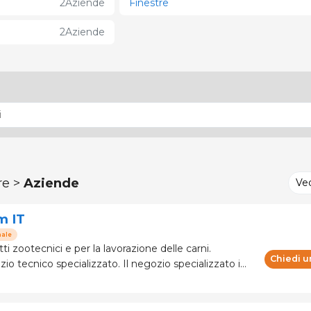
2
Aziende
Finestre
2
Aziende
re >
Aziende
Ve
m IT
nale
ti zootecnici e per la lavorazione delle carni.
Chiedi u
 specializzato. Il negozio specializzato in
re 120 marchi e fabbricanti