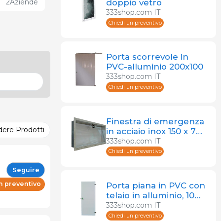
doppio vetro
2
Aziende
333shop.com IT
Chiedi un preventivo
Porta scorrevole in
PVC-alluminio 200x100
333shop.com IT
Chiedi un preventivo
Finestra di emergenza
dere Prodotti
in acciaio inox 150 x 70
cm
333shop.com IT
Chiedi un preventivo
Seguire
n preventivo
Porta piana in PVC con
telaio in alluminio, 100
x 200 cm
333shop.com IT
Chiedi un preventivo