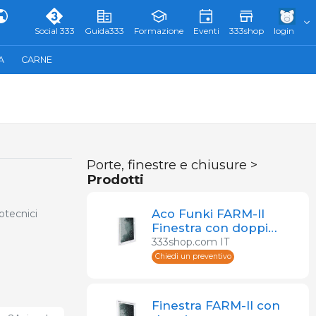
Social 333
Guida333
Formazione
Eventi
333shop
login
A
CARNE
Porte, finestre e chiusure >
Prodotti
Aco Funki FARM-II
otecnici
Finestra con doppi
vetri
333shop.com IT
Chiedi un preventivo
Finestra FARM-II con