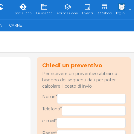
Social 333
Guida333
Formazione
Eventi
333shop
login
A
CARNE
Chiedi un preventivo
Per ricevere un preventivo abbiamo
bisogno dei seguenti dati per poter
calcolare il costo di invio
Nome*
Telefono*
e-mail*
Paese*