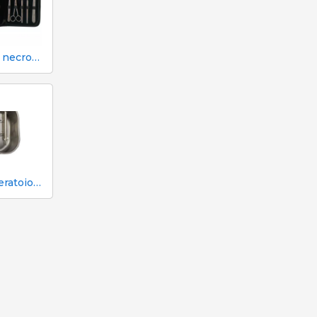
Kit per necroscopia e dissezione 333 - 7 strumenti
Abbeveratoio Aco Funki per scrofe Multi-Drinker MULTI