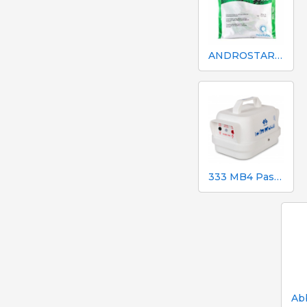
ANDROSTAR PLUS 47 g / 100 L - Prolungatore di sperma a lunga durata
333 MB4 Pastore elettrico a batteria per cani e cavalli