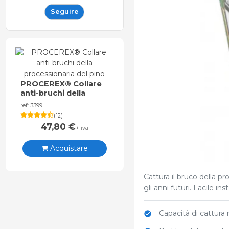
Seguire
PROCEREX® Collare
anti-bruchi della
processionaria del
ref: 3399
pino
(
12
)
47,80
€
+ iva
Acquistare
Cattura il bruco della p
gli anni futuri. Facile ins
Capacità di cattura