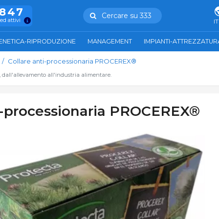
.847
Cercare su 333
ed attivi
IT
ENETICA-RIPRODUZIONE
MANAGEMENT
IMPIANTI-ATTREZZATUR
Collare anti-processionaria PROCEREX®
, dall'allevamento all'industria alimentare.
ti-processionaria PROCEREX®