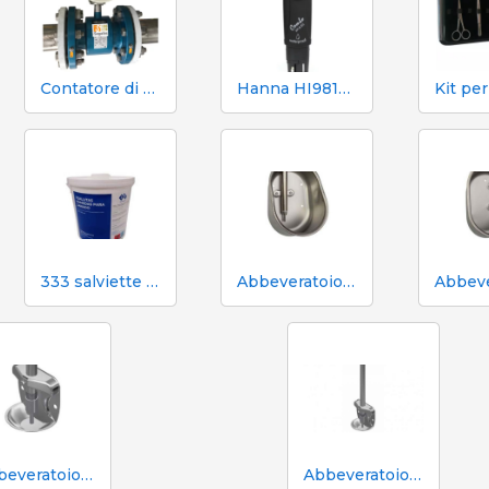
Contatore di volume e azoto Mecaniques Segalés DN150
Hanna HI98130 pH, EC, TDS e tester di temperatura
333 salviette umidificate per scrofe durante l'inseminazione
Abbeveratoio Aco Funki per scrofe di grossa taglia Multi-Drinker MAXI
Abbeveratoio in acciaio inox Aco Funki per suinetti in box parto
Abbeveratoio in acciaio inox Aco Funki per suinetti in box parto, tubo da 36 cm