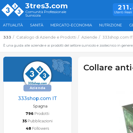
3tres3.com
211
Comunità Professionale
Utenti Reali 
Suinicola
ATTUALITÀ
SANITÀ
MERCATO-ECONOMIA
NUTRIZIONE
G
333
Catalogo di Aziende e Prodotti
Aziende
333shop.com IT
È una guida alle aziende e ai prodotti del settore suinicolo e zootecnico in genere
Collare an
Azienda
333shop.com IT
Spagna
796
Prodotti
35
Pubblicazioni
48
Followers