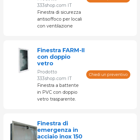
333shop.com IT
Finestra di sicurezza
antisoffoco per locali
con ventilazione
forzata, che
consente l'ingresso
dell'aria in caso di
Finestra FARM-II
mancanza di
con doppio
corrente.
vetro
Prodotto
Chiedi un preventivo
333shop.com IT
Finestra a battente
in PVC con doppio
vetro trasparente.
Prodotto in diverse
misure.
Finestra di
emergenza in
acciaio inox 150