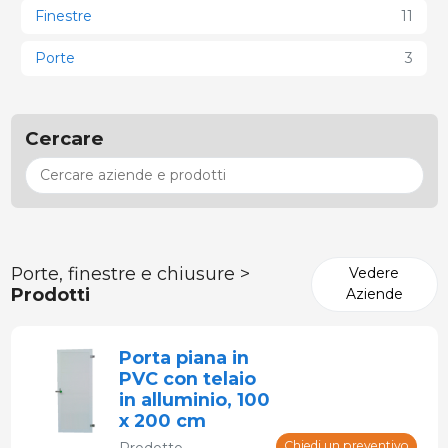
Finestre
11
Porte
3
Cercare
Porte, finestre e chiusure >
Vedere
Prodotti
Aziende
Porta piana in
PVC con telaio
in alluminio, 100
x 200 cm
Chiedi un preventivo
Prodotto