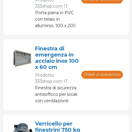
333shop.com IT
Porta piana in PVC
con telaio in
alluminio, 100 x 200
cm
Finestra di
emergenza in
acciaio inox 100
x 60 cm
Chiedi un preventivo
Prodotto
333shop.com IT
Finestra di sicurezza
antisoffoco per locali
con ventilazione
forzata, che
consente l'ingresso
dell'aria in caso di
Verricello per
mancanza di
finestrini 750 kg