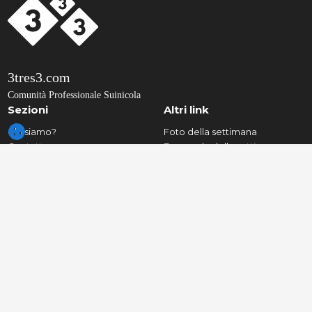
3tres3.com
Comunità Professionale Suinicola
Sezioni
Altri link
Chi siamo?
Foto della settimana
Contatto
Domanda della settimana
Note legali
Autori
Pubblicità
Humor
Politica sulla Riservatezza
Indagini
Termini di servizio
Sondaggi
Informazioni sull'uso dei cookie
Annunci in bacheca
Clienti
Lingue
Newsletters
Deutsch
La Web in 3 minuti
English (Global)
Ultima ora
Español (España)
Nutrimail