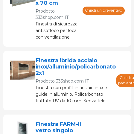
x 70 cm
Chiedi un preventivo
Prodotto
333shop.com IT
Finestra di sicurezza
antisoffoco per locali
con ventilazione
forzata, che
consente l'ingresso
dell'aria in caso di
Finestra ibrida acciaio
mancanza di
inox/alluminio/policarbonato
corrente.
2x1
Chiedi 
Prodotto
333shop.com IT
preventi
Finestra con profili in acciaio inox e
guide in alluminio. Policarbonato
trattato UV da 10 mm. Senza telo
per gabbia. Misure standard
2000x1000mm
Finestra FARM-II
vetro singolo