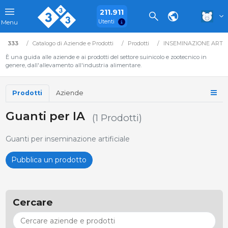
211.911
Utenti
Menu
333
Catalogo di Aziende e Prodotti
Prodotti
INSEMINAZIONE ARTIFI
È una guida alle aziende e ai prodotti del settore suinicolo e zootecnico in
genere, dall'allevamento all'industria alimentare.
Prodotti
Aziende
Guanti per IA
(1 Prodotti)
Guanti per inseminazione artificiale
Pubblica un prodotto
Cercare