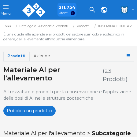
211.754
Utenti
Menu
333
Catalogo di Aziende e Prodotti
Prodotti
INSEMINAZIONE ARTIFI
È una guida alle aziende e ai prodotti del settore suinicolo e zootecnico in
genere, dall'allevamento all'industria alimentare.
Prodotti
Aziende
Materiale AI per
(23
l'allevamento
Prodotti)
Attrezzature e prodotti per la conservazione e l'applicazione
delle dosi di AI nelle strutture zootecniche
Pubblica un prodotto
Materiale AI per l'allevamento >
Subcategorie