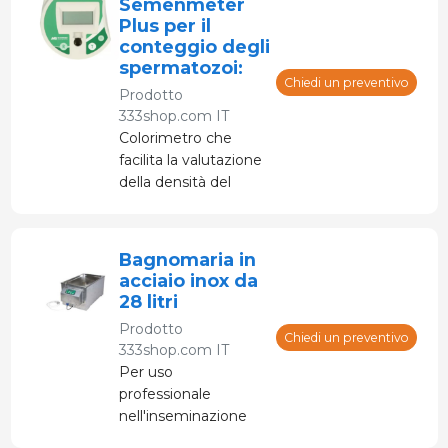
Semenmeter
Plus per il
conteggio degli
spermatozoi:
Chiedi un preventivo
Prodotto
333shop.com IT
Colorimetro che
facilita la valutazione
della densità del
seme verro,
Progettato
appositamente per i
Bagnomaria in
centri di
acciaio inox da
inseminazione suina.
28 litri
Prodotto
Chiedi un preventivo
333shop.com IT
Per uso
professionale
nell'inseminazione
artificiale.