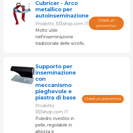
Cubricer - Arco
metallico per
autoinseminazione
Chiedi un
Prodotto
333shop.com IT
preventivo
Molto utile
nell'inseminazione
tradizionale delle scrofe,
anche in quelle in cui
non è possibile inserire il
catetere postcervicale,
Supporto per
come spesso accade
inseminazione
nell'inseminazione delle
con
scrofe nullipare.
meccanismo
pieghevole e
piastra di base
Chiedi un preventivo
Prodotto
333shop.com IT
Puledro rivestito in
pelle, regolabile in
altezza e