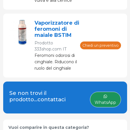
vulva e alla cervice
nelle scrofe. Fluido
lubrificante, utilizzato
per l'inseminazione.
Vaporizzatore di
feromoni di
maiale BSTIM
Prodotto
Chiedi un preventivo
333shop.com IT
Feromoni odorosi di
cinghiale. Riducono il
ruolo del cinghiale
nel rilevamento del
calore.
Se non trovi il
prodotto...contattaci
WhatsApp
Vuoi comparire in questa categoria?