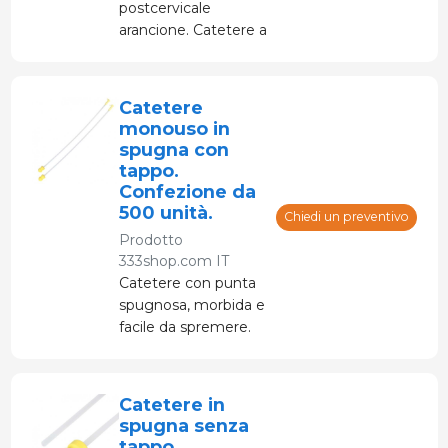
postcervicale
arancione. Catetere a
spugna.
Catetere
monouso in
spugna con
tappo.
Confezione da
500 unità.
Chiedi un preventivo
Prodotto
333shop.com IT
Catetere con punta
spugnosa, morbida e
facile da spremere.
Catetere in
spugna senza
tappo.