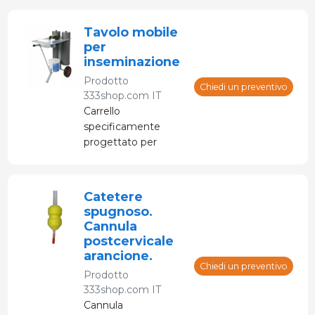
Tavolo mobile
per
inseminazione
Prodotto
Chiedi un preventivo
333shop.com IT
Carrello
specificamente
progettato per
facilitare
l'inseminazione
artificiale delle scrofe
Catetere
spugnoso.
Cannula
postcervicale
arancione.
Chiedi un preventivo
Prodotto
333shop.com IT
Cannula