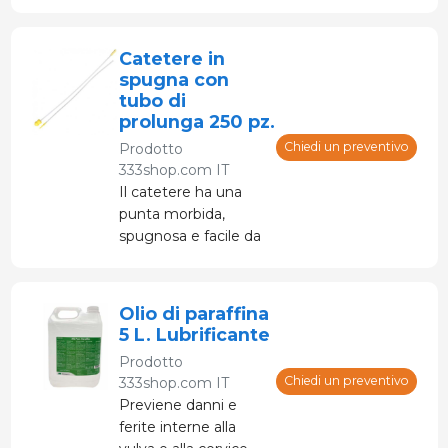
effettuare
l'inseminazione
artificiale.
Catetere in
spugna con
tubo di
prolunga 250 pz.
Chiedi un preventivo
Prodotto
333shop.com IT
Il catetere ha una
punta morbida,
spugnosa e facile da
premere. Questa
punta speciale
previene danni e
Olio di paraffina
lesioni interne
5 L. Lubrificante
all'utero.
Prodotto
Chiedi un preventivo
333shop.com IT
Previene danni e
ferite interne alla