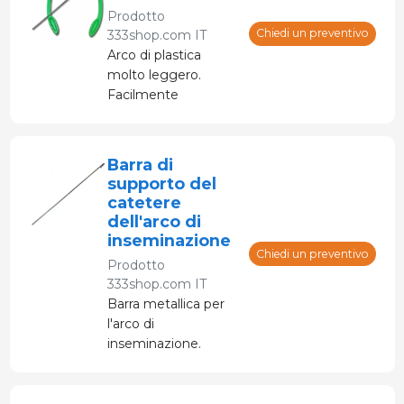
genitale della scrofa.
Prodotto
Chiedi un preventivo
333shop.com IT
Arco di plastica
molto leggero.
Facilmente
adattabile e con
elevato grado di
elasticità. Permette
Barra di
un'inseminazione più
supporto del
rapida e migliore.
catetere
dell'arco di
inseminazione
Chiedi un preventivo
Prodotto
333shop.com IT
Barra metallica per
l'arco di
inseminazione.
Supporto del
catetere con riserva
di sperma.