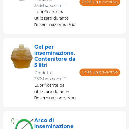
e nelle inseminazioni.
Chiedi un preventivo
333shop.com IT
Lubrificante da
utilizzare durante
l'inseminazione. Può
essere utilizzato su
mani e braccia per
esami rettali e
Gel per
vaginali o nei
inseminazione.
trattamenti ostetrici
Contenitore da
e nelle inseminazioni.
5 litri
Chiedi un preventivo
Prodotto
333shop.com IT
Lubrificante da
utilizzare durante
l'inseminazione. Non
irritante, non è
spermicida. L'uso di
questo gel previene
Arco di
le ferite nella zona
inseminazione