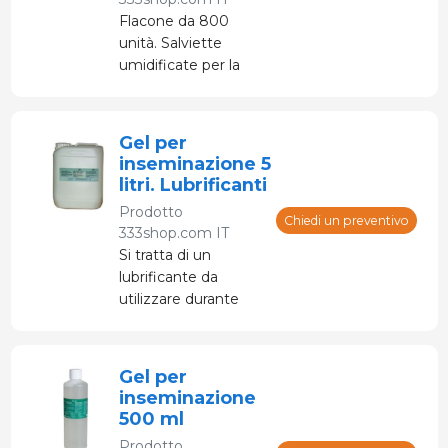
Flacone da 800
unità. Salviette
umidificate per la
pulizia esterna del
seno e dell'apparato
riproduttivo.
Gel per
Disinfezione
inseminazione 5
professionale del
litri. Lubrificanti
bestiame. Monouso
Prodotto
per evitare rischi di
Chiedi un preventivo
333shop.com IT
contagio.
Si tratta di un
Dimensioni: 200x240
lubrificante da
mm.
utilizzare durante
l'inseminazione. Può
essere utilizzato su
mani e braccia per
Gel per
esami rettali e
inseminazione
vaginali o nei
500 ml
trattamenti ostetrici
Prodotto