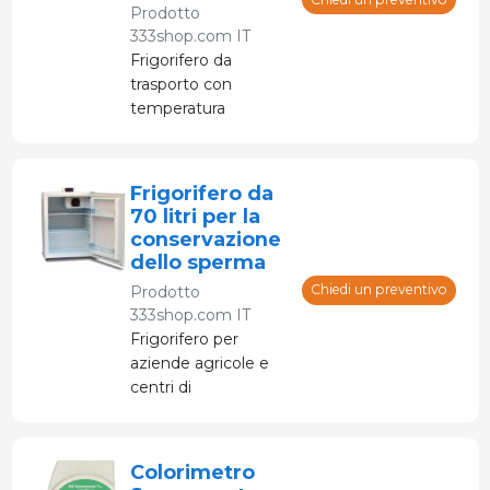
Prodotto
333shop.com IT
Frigorifero da
trasporto con
temperatura
regolabile. Funziona
a 12 V per il
collegamento
Frigorifero da
all'auto/furgone
70 litri per la
oppure a 220 V.
conservazione
dello sperma
Chiedi un preventivo
Prodotto
333shop.com IT
Frigorifero per
aziende agricole e
centri di
inseminazione
Colorimetro