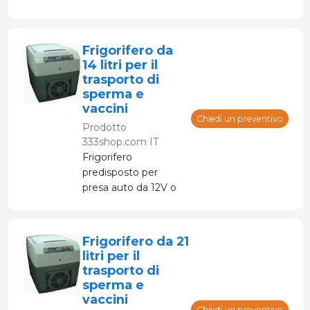
angolazione tramite
la gamba centrale.
Con meccanismo di
Frigorifero da
piegatura e piastra di
14 litri per il
base.
trasporto di
sperma e
vaccini
Chiedi un preventivo
Prodotto
333shop.com IT
Frigorifero
predisposto per
presa auto da 12V o
da 220V.
Frigorifero da 21
litri per il
trasporto di
sperma e
vaccini
Chiedi un preventivo