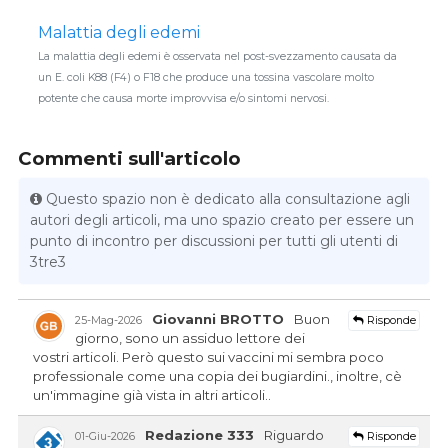
Malattia degli edemi
La malattia degli edemi è osservata nel post-svezzamento causata da
un E. coli K88 (F4) o F18 che produce una tossina vascolare molto
potente che causa morte improvvisa e/o sintomi nervosi.
Commenti sull'articolo
Questo spazio non è dedicato alla consultazione agli
autori degli articoli, ma uno spazio creato per essere un
punto di incontro per discussioni per tutti gli utenti di
3tre3
Giovanni BROTTO
Buon
Risponde
25-Mag-2026
giorno, sono un assiduo lettore dei
vostri articoli. Però questo sui vaccini mi sembra poco
professionale come una copia dei bugiardini., inoltre, cè
un'immagine già vista in altri articoli..
Redazione 333
Riguardo
Risponde
01-Giu-2026