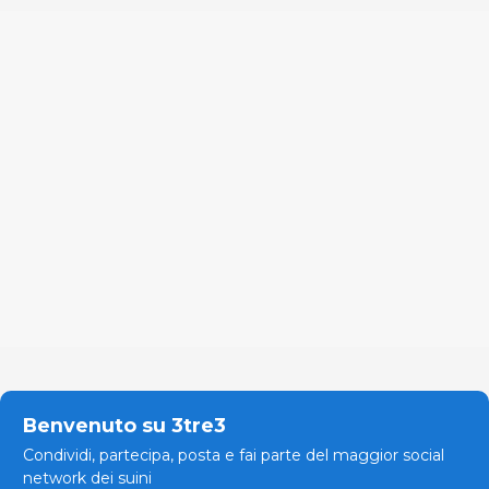
Benvenuto su 3tre3
Condividi, partecipa, posta e fai parte del maggior social
network dei suini