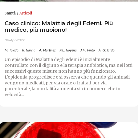
Sanità
Articoli
Caso clinico: Malattia degli Edemi. Più
medico, più muoiono!
06-Apr-2022
M. Toledo
R. García
A. Martínez
ME. Goyena
J.M. Pinto
Á. Gallardo
Un episodio di Malattia degli edemi è inizialmente
controllato con il digiuno e la terapia antibiotica, ma nei lotti
successivi queste misure non hanno più funzionato.
L'epidemia progredisce e si osserva che quando gli animali
vengono medicati, per via orale o trattati per via
parenterale, la mortalità aumenta sia in numero che in
velocità...