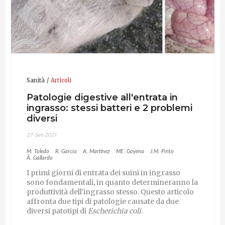
Sanità
Articoli
Patologie digestive all'entrata in
ingrasso: stessi batteri e 2 problemi
diversi
27-Set-2021
M. Toledo
R. García
A. Martínez
ME. Goyena
J.M. Pinto
Á. Gallardo
I primi giorni di entrata dei suini in ingrasso
sono fondamentali, in quanto determineranno la
produttività dell'ingrasso stesso. Questo articolo
affronta due tipi di patologie causate da due
diversi patotipi di
Escherichia coli
.