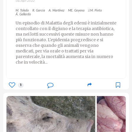
06-Apr-2022
M. Toledo
R. García
A. Martínez
ME. Goyena
J.M. Pinto
Á. Gallardo
Un episodio di Malattia degli edemi è inizialmente
controllato con il digiuno e la terapia antibiotica,
ma nei lotti successivi queste misure non hanno
più funzionato. L'epidemia progredisce e si
osserva che quando gli animali vengono
medicati, per via orale o trattati per via
parenterale, la mortalità aumenta sia in numero
che in velocità...
1