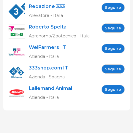
Redazione 333
Seguire
Allevatore - Italia
Roberto Spelta
Seguire
Agronomo/Zootecnico - Italia
WelFarmers_IT
Seguire
Azienda - Italia
333shop.com IT
Seguire
Azienda - Spagna
Lallemand Animal
Seguire
Nutrition
Azienda - Italia