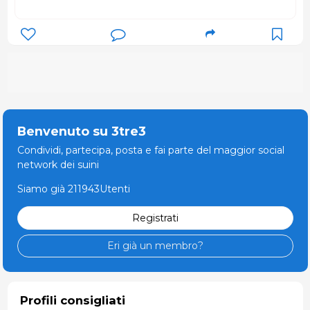
Benvenuto su 3tre3
Condividi, partecipa, posta e fai parte del maggior social
network dei suini
Siamo già 211943Utenti
Registrati
Eri già un membro?
Profili consigliati