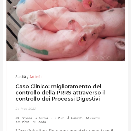
Sanità
Articoli
Caso Clinico: miglioramento del
controllo della PRRS attraverso il
controllo dei Processi Digestivi
24-Mag-2023
ME. Goyena
R. García
E. J. Ruiz
Á. Gallardo
M. Guerra
J.M. Pinto
M. Toledo
L'Asse Intestino-Polmone: nuovi strumenti per il