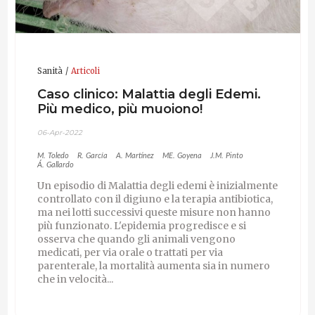
Sanità
Articoli
Caso clinico: Malattia degli Edemi.
Più medico, più muoiono!
06-Apr-2022
M. Toledo
R. García
A. Martínez
ME. Goyena
J.M. Pinto
Á. Gallardo
Un episodio di Malattia degli edemi è inizialmente
controllato con il digiuno e la terapia antibiotica,
ma nei lotti successivi queste misure non hanno
più funzionato. L'epidemia progredisce e si
osserva che quando gli animali vengono
medicati, per via orale o trattati per via
parenterale, la mortalità aumenta sia in numero
che in velocità...