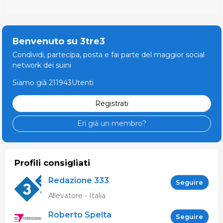
Benvenuto su 3tre3
Condividi, partecipa, posta e fai parte del maggior social
network dei suini
Siamo già 211943Utenti
Registrati
Eri già un membro?
Profili consigliati
Redazione 333
Seguire
Allevatore - Italia
Roberto Spelta
Seguire