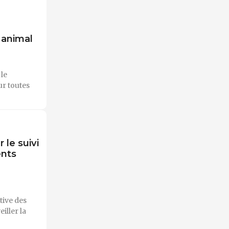
 animal
le
ur toutes
le suivi
ents
tive des
iller la