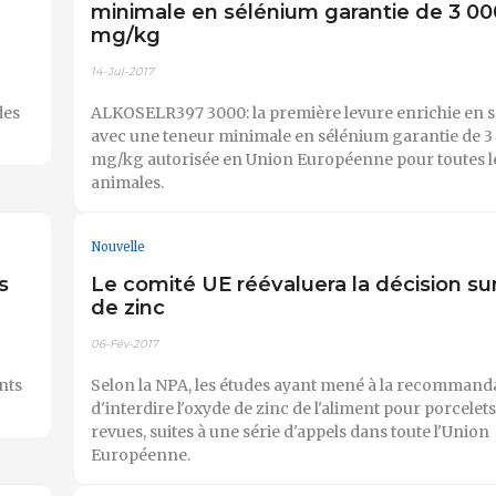
minimale en sélénium garantie de 3 00
mg/kg
14-Jul-2017
des
ALKOSELR397 3000: la première levure enrichie en 
avec une teneur minimale en sélénium garantie de 3
mg/kg autorisée en Union Européenne pour toutes l
animales.
Nouvelle
s
Le comité UE réévaluera la décision sur
de zinc
06-Fév-2017
nts
Selon la NPA, les études ayant mené à la recommand
d'interdire l'oxyde de zinc de l'aliment pour porcelet
revues, suites à une série d'appels dans toute l'Union
Européenne.