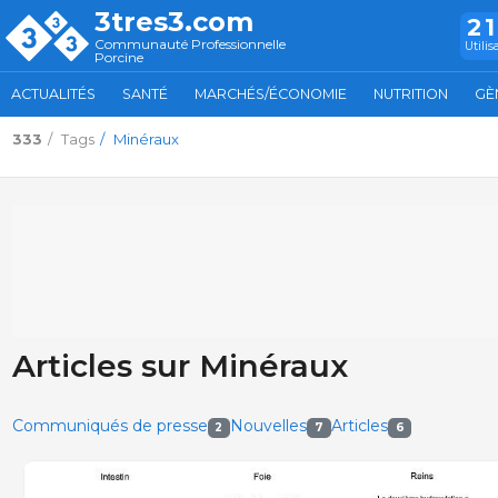
3tres3.com
2
Communauté Professionnelle
Utilis
Porcine
ACTUALITÉS
SANTÉ
MARCHÉS/ÉCONOMIE
NUTRITION
GÈ
333
Tags
Minéraux
Articles sur Minéraux
Communiqués de presse
Nouvelles
Articles
2
7
6