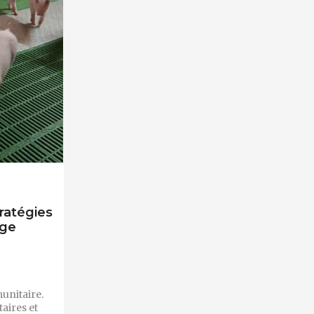
ratégies
age
unitaire.
aires et