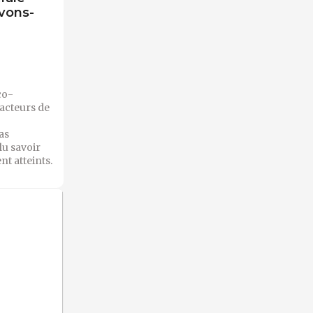
avons-
co-
facteurs de
as
lu savoir
nt atteints.