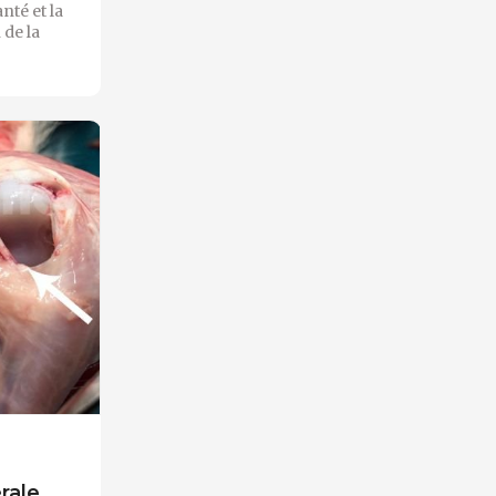
nté et la
 de la
rale