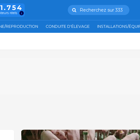
11.754
Recherchez sur 333
ateurs réels
NE/REPRODUCTION
CONDUITE D'ÉLEVAGE
INSTALLATIONS/ÉQU