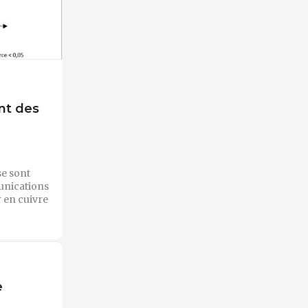
nt des
se sont
munications
r en cuivre
e