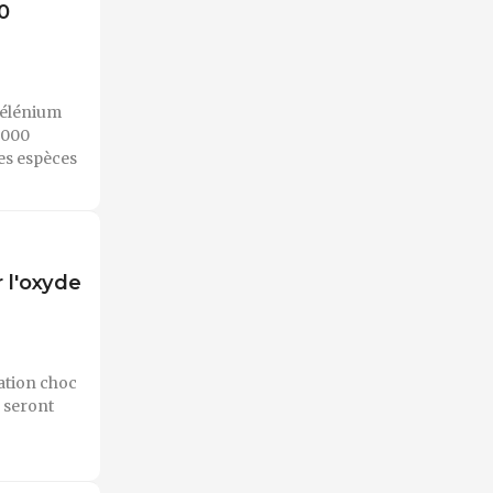
0
sélénium
 000
es espèces
 l'oxyde
ation choc
s seront