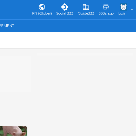
FR (Global)
Social 333
Guide333
333shop
login
IPEMENT