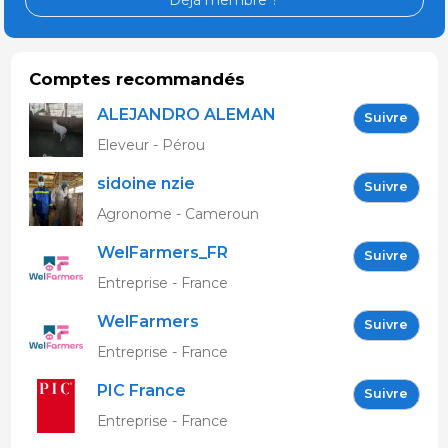
Comptes recommandés
ALEJANDRO ALEMAN
Suivre
GARCIA
Eleveur - Pérou
sidoine nzie
Suivre
Agronome - Cameroun
WelFarmers_FR
Suivre
Entreprise - France
WelFarmers
Suivre
Entreprise - France
PIC France
Suivre
Entreprise - France