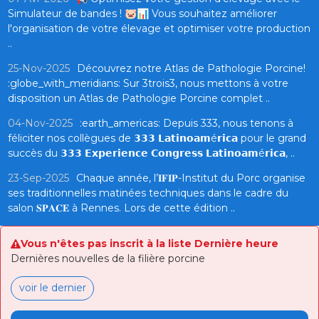
Simulateur de bandes ! 🐷📊 Vous souhaitez améliorer
l'organisation de votre élevage et optimiser votre production
..
25-Nov-2025
Découvrez notre Atlas de Pathologie Porcine!
:globe_with_meridians: Sur 3trois3, nous mettons à votre
disposition un Atlas de Pathologie Porcine complet ..
04-Nov-2025
:earth_americas: Depuis 333, nous tenons à
féliciter nos collègues de 𝟯𝟯𝟯 𝗟𝗮𝘁𝗶𝗻𝗼𝗮𝗺é𝗿𝗶𝗰𝗮 pour le grand
succès du 𝟯𝟯𝟯 𝗘𝘅𝗽𝗲𝗿𝗶𝗲𝗻𝗰𝗲 𝗖𝗼𝗻𝗴𝗿𝗲𝘀𝘀 𝗟𝗮𝘁𝗶𝗻𝗼𝗮𝗺é𝗿𝗶𝗰𝗮, ..
23-Sep-2025
Chaque année, l’𝐈𝐅𝐈𝐏-Institut du Porc organise
ses traditionnelles matinées techniques dans le cadre du
salon 𝐒𝐏𝐀𝐂𝐄 à Rennes. Lors de cette édition ..
Vous n'êtes pas inscrit à la liste Dernière heure
Dernières nouvelles de la filière porcine
voir le dernier