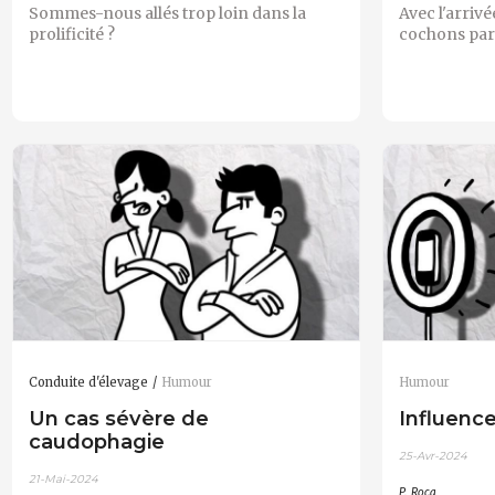
Sommes-nous allés trop loin dans la
Avec l'arriv
prolificité ?
cochons part
Conduite d'élevage
Humour
Humour
Un cas sévère de
Influence
caudophagie
25-Avr-2024
21-Mai-2024
P. Roca