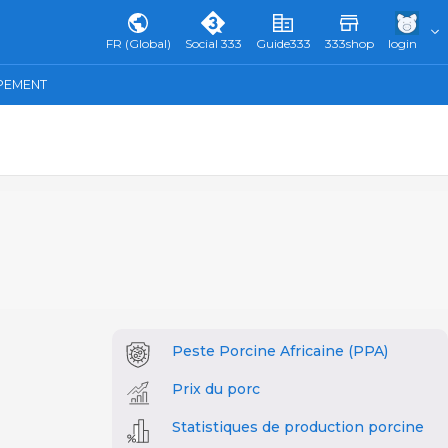
FR (Global)
Social 333
Guide333
333shop
login
IPEMENT
Peste Porcine Africaine (PPA)
Prix du porc
Statistiques de production porcine