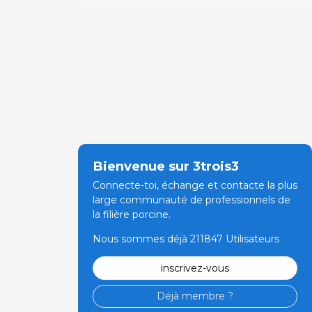
Bienvenue sur 3trois3
Connecte-toi, échange et contacte la plus
large communauté de professionnels de
la filière porcine.
Nous sommes déjà 211847 Utilisateurs
inscrivez-vous
Déjà membre ?