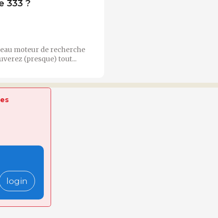
e 333 ?
veau moteur de recherche
uverez (presque) tout...
tes
login