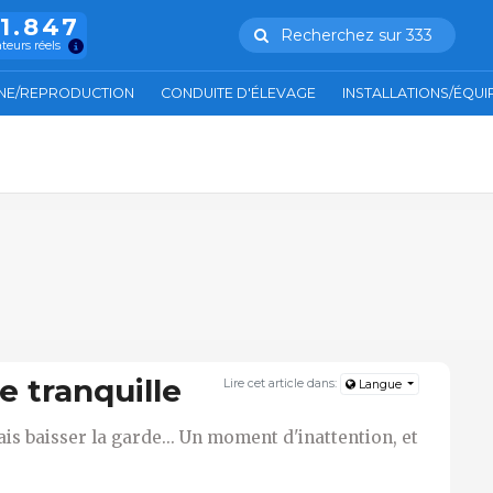
11.847
Recherchez sur 333
ateurs réels
NE/REPRODUCTION
CONDUITE D'ÉLEVAGE
INSTALLATIONS/ÉQU
e tranquille
Lire cet article dans:
Langue
ais baisser la garde... Un moment d'inattention, et