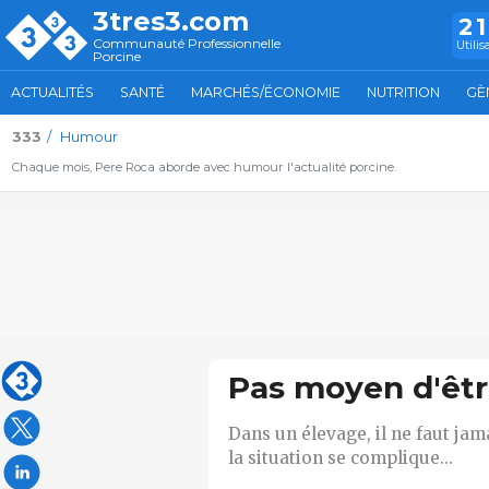
3tres3.com
2
Communauté Professionnelle
Utilis
Porcine
ACTUALITÉS
SANTÉ
MARCHÉS/ÉCONOMIE
NUTRITION
GÈ
333
Humour
Chaque mois, Pere Roca aborde avec humour l'actualité porcine.
Pas moyen d'êtr
Dans un élevage, il ne faut jam
la situation se complique...