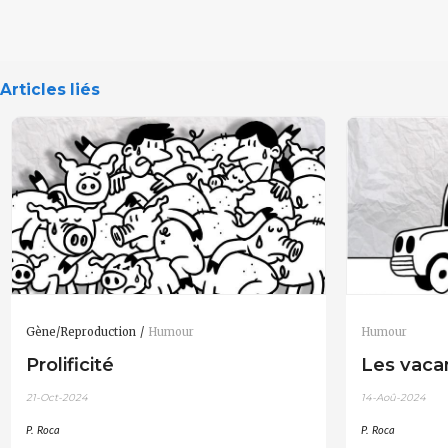
Articles liés
Gène/Reproduction
Humour
Humour
Prolificité
Les vaca
21-Oct-2024
14-Aoû-2024
P. Roca
P. Roca