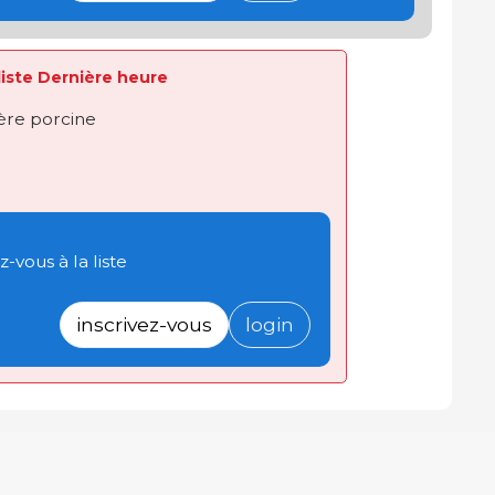
 liste Dernière heure
ière porcine
-vous à la liste
inscrivez-vous
login