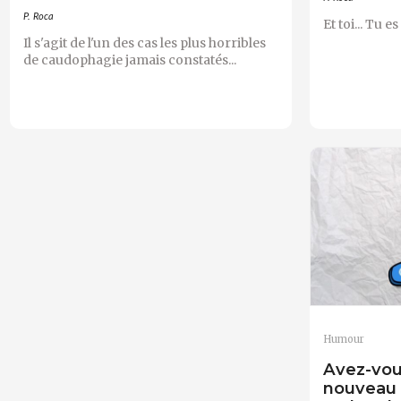
P. Roca
Et toi... Tu e
Il s'agit de l'un des cas les plus horribles
de caudophagie jamais constatés...
Humour
Avez-vous
nouveau