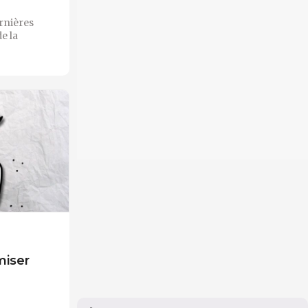
rnières
e la
miser