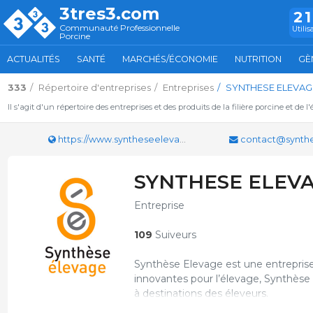
3tres3.com
2
Communauté Professionnelle
Utilis
Porcine
ACTUALITÉS
SANTÉ
MARCHÉS/ÉCONOMIE
NUTRITION
GÈ
333
Répertoire d'entreprises
Entreprises
SYNTHESE ELEVAG
Il s'agit d'un répertoire des entreprises et des produits de la filière porcine et de l
https://www.syntheseelevage.com
contact@synthese
SYNTHESE ELEV
Entreprise
109
Suiveurs
Synthèse Elevage est une entreprise
innovantes pour l’élevage, Synthèse
à destinations des éleveurs.
Synthèse Elevage se caractérise par s