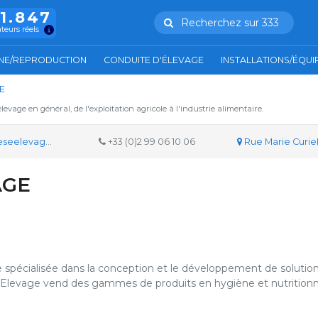
11.847
Recherchez sur 333
ateurs réels
NE/REPRODUCTION
CONDUITE D'ÉLEVAGE
INSTALLATIONS/ÉQU
E
'élevage en général, de l'exploitation agricole à l'industrie alimentaire.
elevage.com
+33 (0)2 99 06 10 06
Rue Marie Curie
AGE
 spécialisée dans la conception et le développement de solutio
 Elevage vend des gammes de produits en hygiène et nutritionn
on aspect qualitatif, sa proximité avec les éleveurs et s’appuie s