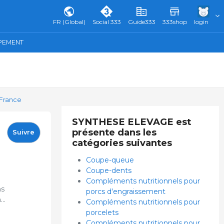
FR (Global)
Social 333
Guide333
333shop
login
IPEMENT
France
SYNTHESE ELEVAGE est
présente dans les
Suivre
catégories suivantes
Coupe-queue
Coupe-dents
Compléments nutritionnels pour
ns
porcs d'engraissement
el
Compléments nutritionnels pour
porcelets
ur
Compléments nutritionnels pour