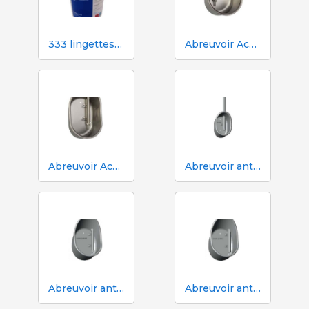
333 lingettes humides pour truies pendant l'insémination
Abreuvoir Aco Funki pour grandes truies Multi-Drinker MAXI
Abreuvoir Aco Funki pour truies Multi-Drinker MULTI
Abreuvoir anti-déversement ACO Funki Mini Drik-O-Mat® pour porcelets
Abreuvoir anti-déversement Aco Funki Multi DRIK-O-MAT pour le sevrage et la finition avec truies
Abreuvoir anti-déversement Aco Funki Multi DRIK-O-MAT WeanToFinish pour poils