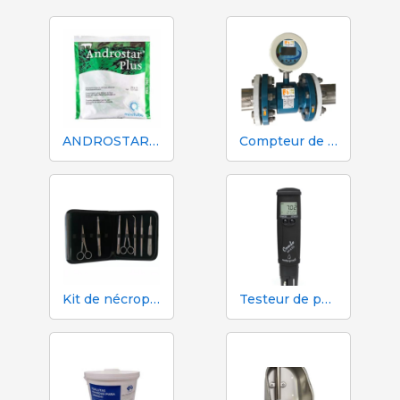
ANDROSTAR PLUS 47 g / 100 L - Prolongateur de sperme longue durée
Compteur de volume et d'azote Mécaniques Segalés DN150
Kit de nécropsie et de dissection 333 - 7 instruments
Testeur de pH, EC, TDS et température Hanna HI98130