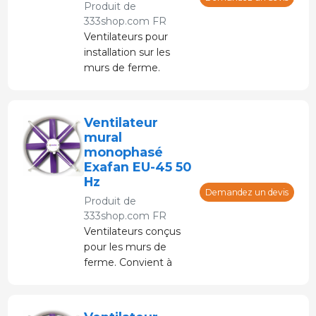
Produit de
obturateur anti-retour
333shop.com FR
et grille de protection
Ventilateurs pour
de transmission.
installation sur les
Hélice en acier
murs de ferme.
inoxydable.
Ventilateur préparé
pour résister
Ventilateur
mural
monophasé
Exafan EU-45 50
Hz
Demandez un devis
Produit de
333shop.com FR
Ventilateurs conçus
pour les murs de
ferme. Convient à
tous types d'élevage.