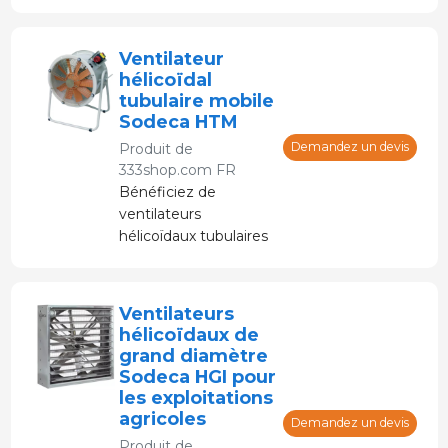
entrepôts et des
fermes.
Ventilateur
hélicoïdal
tubulaire mobile
Sodeca HTM
Demandez un devis
Produit de
333shop.com FR
Bénéficiez de
ventilateurs
hélicoïdaux tubulaires
mobiles avec
possibilité d'orienter le
flux d'air.
Ventilateurs
hélicoïdaux de
grand diamètre
Sodeca HGI pour
les exploitations
agricoles
Demandez un devis
Produit de