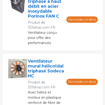
triphasé à haut
débit en acier
inoxydable
Porinox FAN C
Demandez un devis
Produit de
333shop.com FR
Ventilateur conçu
pour offrir des
performances
optimales dans des
environnements
exigeants tels que les
Ventilateur
fermes.
mural hélicoïdal
triphasé Sodeca
HC
Demandez un devis
Produit de
333shop.com FR
Avec hélice et
moteur en plastique
renforcé de fibre de