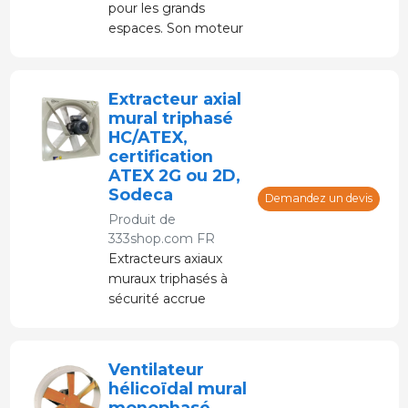
pour les grands
espaces. Son moteur
à aimant permanent
sans engrenage
garantit son efficacité.
Extracteur axial
mural triphasé
HC/ATEX,
certification
ATEX 2G ou 2D,
Sodeca
Demandez un devis
Produit de
333shop.com FR
Extracteurs axiaux
muraux triphasés à
sécurité accrue
Ventilateur
hélicoïdal mural
monophasé