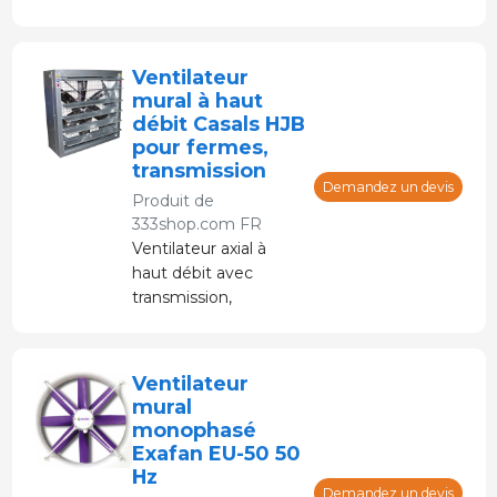
Avec un cadre carré
pour une installation
facile, fabriqué en
Ventilateur
acier galvanisé
mural à haut
recouvert de peinture
débit Casals HJB
polyester. Lames en
pour fermes,
polyamide renforcées
transmission
pour une plus grande
Demandez un devis
Produit de
résistance. Moteur
333shop.com FR
IE3 à haut
Ventilateur axial à
rendement.
haut débit avec
transmission,
entièrement construit
en tôle d'acier
galvanisé pour le
Ventilateur
renouvellement de
mural
l'air dans les fermes et
monophasé
les espaces
Exafan EU-50 50
industriels. Installation
Hz
murale. Avec
Demandez un devis