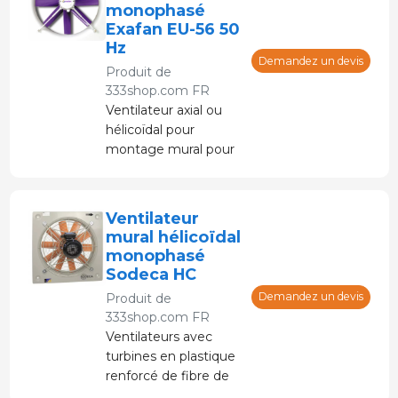
volumes d'air à basse
monophasé
pression.
Exafan EU-56 50
Hz
Demandez un devis
Produit de
333shop.com FR
Ventilateur axial ou
hélicoïdal pour
montage mural pour
fournir ou extraire de
grands volumes d'air à
basse pression.
Ventilateur
mural hélicoïdal
monophasé
Sodeca HC
Demandez un devis
Produit de
333shop.com FR
Ventilateurs avec
turbines en plastique
renforcé de fibre de
verre et moteurs