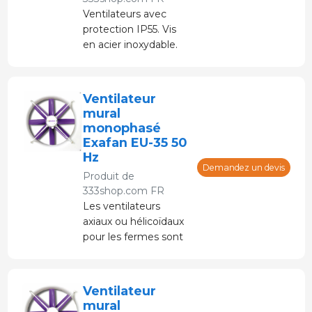
Ventilateurs avec
protection IP55. Vis
en acier inoxydable.
Le plus utilisé à grabja.
Ventilateur
mural
monophasé
Exafan EU-35 50
Hz
Demandez un devis
Produit de
333shop.com FR
Les ventilateurs
axiaux ou hélicoïdaux
pour les fermes sont
utilisés
indifféremment pour
la propulsion ou
Ventilateur
l'extraction de grands
mural