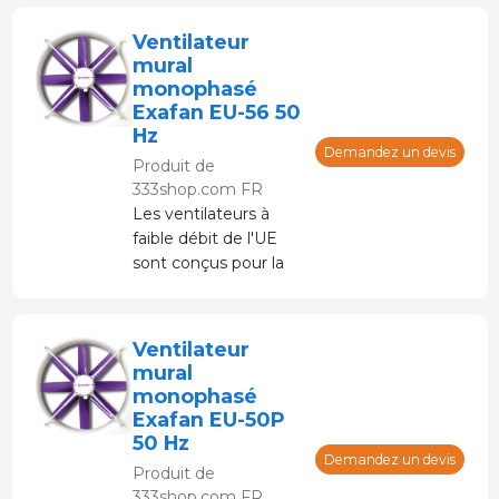
Ventilateur
mural
monophasé
Exafan EU-56 50
Hz
Demandez un devis
Produit de
333shop.com FR
Les ventilateurs à
faible débit de l'UE
sont conçus pour la
distribution ou
l'extraction de grands
volumes d'air à basse
Ventilateur
pression.
mural
monophasé
Exafan EU-50P
50 Hz
Demandez un devis
Produit de
333shop.com FR