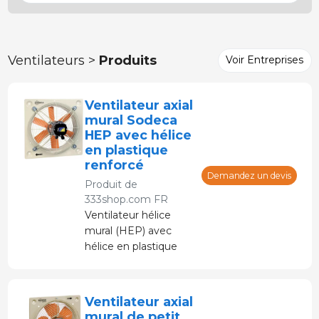
Ventilateurs >
Produits
Voir Entreprises
Ventilateur axial
mural Sodeca
HEP avec hélice
en plastique
renforcé
Demandez un devis
Produit de
333shop.com FR
Ventilateur hélice
mural (HEP) avec
hélice en plastique
renforcé de fibre de
verre et moteur IP65.
Ventilateur axial
mural de petit