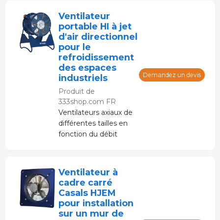
industries et
Ventilateur
bâtiments.
portable HI à jet
d'air directionnel
pour le
refroidissement
des espaces
Demandez un devis
industriels
Produit de
333shop.com FR
Ventilateurs axiaux de
différentes tailles en
fonction du débit
souhaité pour le
refroidissement des
espaces industriels.
Ventilateur à
Idéal pour soulager la
cadre carré
sensation de gêne
Casals HJEM
chez les travailleurs et
pour installation
pour le
sur un mur de