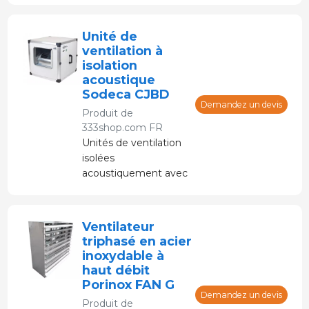
IP55.
Unité de
ventilation à
isolation
acoustique
Sodeca CJBD
Demandez un devis
Produit de
333shop.com FR
Unités de ventilation
isolées
acoustiquement avec
finition anticorrosion
en tôle d'acier
galvanisé.
Ventilateur
triphasé en acier
inoxydable à
haut débit
Porinox FAN G
Demandez un devis
Produit de