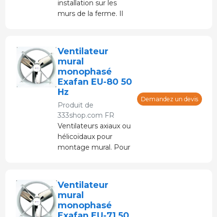
installation sur les
murs de la ferme. Il
est utilisé de manière
interchangeable pour
la propulsion ou
Ventilateur
l'aspiration de grands
mural
volumes d'air à basse
monophasé
pression.
Exafan EU-80 50
Hz
Demandez un devis
Produit de
333shop.com FR
Ventilateurs axiaux ou
hélicoïdaux pour
montage mural. Pour
la propulsion ou
l'aspiration de grands
volumes d'air à basse
Ventilateur
pression.
mural
monophasé
Exafan EU-71 50