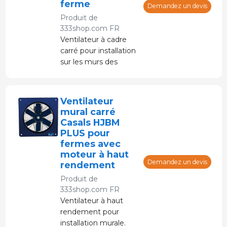
refroidissement des
ferme
Demandez un devis
processus. Avec pied
Produit de
de support, prise,
333shop.com FR
interrupteur et jet
Ventilateur à cadre
d'air directionnel.
carré pour installation
sur les murs des
fermes ou autres
bâtiments pour la
ventilation de l'air.
Ventilateur
Avec hélice en tôle
mural carré
d'aluminium
Casals HJBM
protégée par une
PLUS pour
grille.
fermes avec
moteur à haut
Demandez un devis
rendement
Produit de
333shop.com FR
Ventilateur à haut
rendement pour
installation murale.