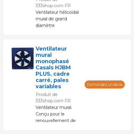
333shop.com FR
Ventilateur hélicoïdal
mural de grand
diamètre
particulièrement
adapté aux fermes et
aux serres.
Ventilateur
mural
monophasé
Casals HJBM
PLUS, cadre
carré, pales
Demandez un devis
variables
Produit de
333shop.com FR
Ventilateur mural.
Conçu pour le
renouvellement de
l'air dans tous types
de fermes, serres,