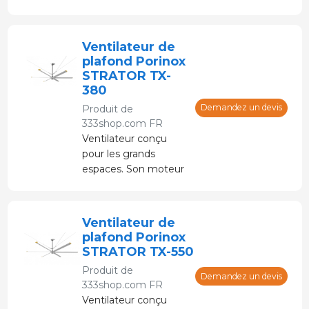
verre avec protection
IP55.
Ventilateur de
plafond Porinox
STRATOR TX-
380
Demandez un devis
Produit de
333shop.com FR
Ventilateur conçu
pour les grands
espaces. Son moteur
à aimant permanent
sans engrenage
garantit son efficacité.
Ventilateur de
plafond Porinox
STRATOR TX-550
Produit de
Demandez un devis
333shop.com FR
Ventilateur conçu