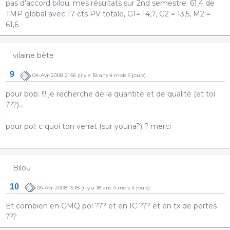
pas d'accord bilou, mes résultats sur 2nd semestre: 61,4 de
TMP global avec 17 cts PV totale, G1= 14,7, G2 = 13,5, M2 =
61,6
vilaine bète
9
04-Avr-2008 21:56
(il y a 18 ans 4 mois 6 jours)
pour bob: !!! je recherche de la quantité et de qualité (et toi
???)...
pour pol: c quoi ton verrat (sur youna?) ? merci
Bilou
10
06-Avr-2008 15:18
(il y a 18 ans 4 mois 4 jours)
Et combien en GMQ pol ??? et en IC ??? et en tx de pertes
???