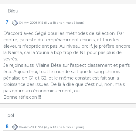
Bilou
7
04-Avr-2008 9:15
(il y a 18 ans 4 mois 6 jours)
D'accord avec Gégé pour les méthodes de sélection. Par
contre, ça reste du tempéramment chinois, et tous les
éleveurs n'apprécient pas. Au niveau prolif, je préfère encore
la Naïma, car la Youna a bcp trop de NT pour pas plus de
sevrés.
Je rejoins aussi Vilaine Bête sur l'aspect classement et perfs
éco. Aujourd'hui, tout le monde sait que le sang chinois
pénalise en G1 et G2, et le même constat est fait sur la
croissance des issues. De là à dire que c'est nul, non, mais
pas optimum économiquement, oui !
Bonne réflexion !!!
pol
8
04-Avr-2008 9:51
(il y a 18 ans 4 mois 6 jours)