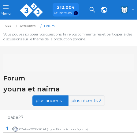
212.004
Utilisateurs
Menu
333
Actualités
Forum
Vous pouvez ici poser vos questions, faire vos commentaires et participer à des
discussions sur le thème de la production porcine.
Forum
youna et naima
plus anciens 1
plus récents 2
babe27
1
02-Avr-2008 20:41
(il y a 18 ans 4 mois 8 jours)