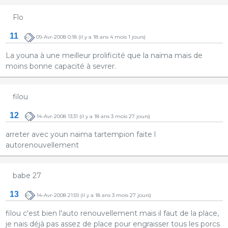
Flo
11
09-Avr-2008 0:18
(il y a 18 ans 4 mois 1 jours)
La youna à une meilleur prolificité que la naïma mais de
moins bonne capacité à sevrer.
filou
12
14-Avr-2008 13:31
(il y a 18 ans 3 mois 27 jours)
arreter avec youn naima tartempion faite l
autorenouvellement
babe 27
13
14-Avr-2008 21:59
(il y a 18 ans 3 mois 27 jours)
filou c'est bien l'auto renouvellement mais il faut de la place,
je nais déjà pas assez de place pour engraisser tous les porcs