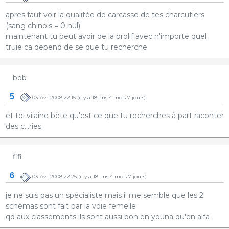
apres faut voir la qualitée de carcasse de tes charcutiers
(sang chinois = 0 nul)
maintenant tu peut avoir de la prolif avec n'importe quel
truie ca depend de se que tu recherche
bob
5
03-Avr-2008 22:15
(il y a 18 ans 4 mois 7 jours)
et toi vilaine bète qu'est ce que tu recherches à part raconter
des c...ries.
fifi
6
03-Avr-2008 22:25
(il y a 18 ans 4 mois 7 jours)
je ne suis pas un spécialiste mais il me semble que les 2
schémas sont fait par la voie femelle
qd aux classements ils sont aussi bon en youna qu'en alfa