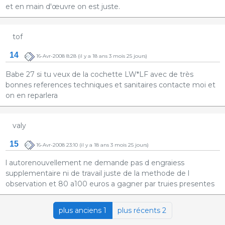
et en main d'œuvre on est juste.
tof
14
16-Avr-2008 8:28
(il y a 18 ans 3 mois 25 jours)
Babe 27 si tu veux de la cochette LW*LF avec de très
bonnes references techniques et sanitaires contacte moi et
on en reparlera
valy
15
16-Avr-2008 23:10
(il y a 18 ans 3 mois 25 jours)
l autorenouvellement ne demande pas d engraiess
supplementaire ni de travail juste de la methode de l
observation et 80 a100 euros a gagner par truies presentes
plus anciens 1
plus récents 2