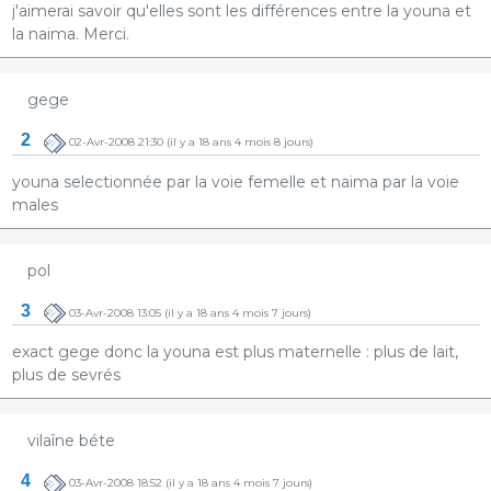
j'aimerai savoir qu'elles sont les différences entre la youna et
la naima. Merci.
gege
2
02-Avr-2008 21:30
(il y a 18 ans 4 mois 8 jours)
youna selectionnée par la voie femelle et naima par la voie
males
pol
3
03-Avr-2008 13:05
(il y a 18 ans 4 mois 7 jours)
exact gege donc la youna est plus maternelle : plus de lait,
plus de sevrés
vilaîne béte
4
03-Avr-2008 18:52
(il y a 18 ans 4 mois 7 jours)