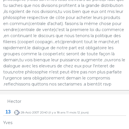
tu saches que nos divisions profitent a la grande distribution
,ils rigolent de nos divisions,tu vois bien que eux ont mis leur
philosophie respective de côte pour acheter leurs produits
en commun(centrale d'achat). faisons la même chose pour
vendre(centrale de vente)c'est la premiere loi du commerce
,en continuant le discours que nous tenons la politique des
filieres (cooperl coopagri...etc)prendront tout le marché,et
rapidement.le dialogue de notre part est obligatoire les
groupes comme la cooperl.etc seront de toute façon là
demain,tu vois bienque leur puissance augmente ,ouvrons le
dialogue avec les eleveurs de chez eux pour l'interet de
tous,notre philosophie n'est peut-être pas non plus parfaite
l'urgence sera obligatoirement demain le compromis
.reflechissons quittons nos sectarismes .a bientôt rsvp
Hector
13
28-Aoû-2007 20:40
(il y a 18 ans 11 mois 12 jours)
Yves