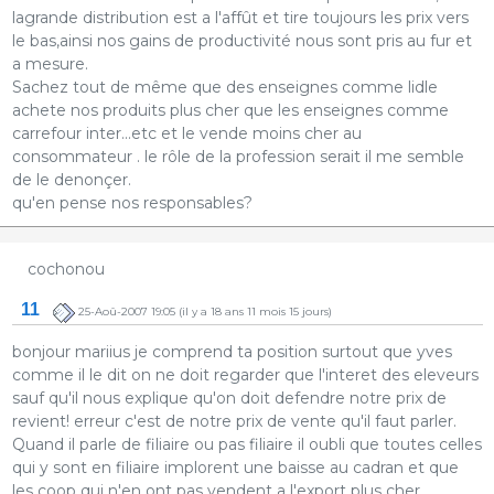
lagrande distribution est a l'affût et tire toujours les prix vers
le bas,ainsi nos gains de productivité nous sont pris au fur et
a mesure.
Sachez tout de même que des enseignes comme lidle
achete nos produits plus cher que les enseignes comme
carrefour inter...etc et le vende moins cher au
consommateur . le rôle de la profession serait il me semble
de le denonçer.
qu'en pense nos responsables?
cochonou
11
25-Aoû-2007 19:05
(il y a 18 ans 11 mois 15 jours)
bonjour mariius je comprend ta position surtout que yves
comme il le dit on ne doit regarder que l'interet des eleveurs
sauf qu'il nous explique qu'on doit defendre notre prix de
revient! erreur c'est de notre prix de vente qu'il faut parler.
Quand il parle de filiaire ou pas filiaire il oubli que toutes celles
qui y sont en filiaire implorent une baisse au cadran et que
les coop qui n'en ont pas vendent a l'export plus cher