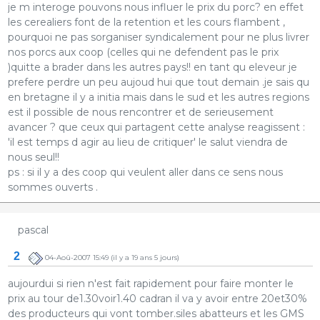
je m interoge pouvons nous influer le prix du porc? en effet
les cerealiers font de la retention et les cours flambent ,
pourquoi ne pas sorganiser syndicalement pour ne plus livrer
nos porcs aux coop (celles qui ne defendent pas le prix
)quitte a brader dans les autres pays!! en tant qu eleveur je
prefere perdre un peu aujoud hui que tout demain .je sais qu
en bretagne il y a initia mais dans le sud et les autres regions
est il possible de nous rencontrer et de serieusement
avancer ? que ceux qui partagent cette analyse reagissent :
'il est temps d agir au lieu de critiquer' le salut viendra de
nous seul!!
ps : si il y a des coop qui veulent aller dans ce sens nous
sommes ouverts .
pascal
2
04-Aoû-2007 15:49
(il y a 19 ans 5 jours)
aujourdui si rien n'est fait rapidement pour faire monter le
prix au tour de1.30voir1.40 cadran il va y avoir entre 20et30%
des producteurs qui vont tomber.siles abatteurs et les GMS