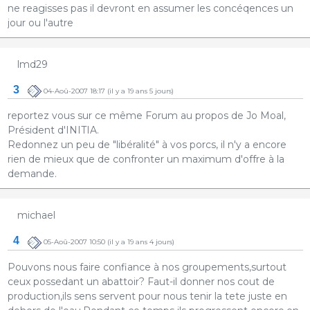
ne reagisses pas il devront en assumer les concéqences un
jour ou l'autre
lmd29
3
04-Aoû-2007 18:17
(il y a 19 ans 5 jours)
reportez vous sur ce même Forum au propos de Jo Moal,
Président d'INITIA.
Redonnez un peu de "libéralité" à vos porcs, il n'y a encore
rien de mieux que de confronter un maximum d'offre à la
demande.
michael
4
05-Aoû-2007 10:50
(il y a 19 ans 4 jours)
Pouvons nous faire confiance à nos groupements,surtout
ceux possedant un abattoir? Faut-il donner nos cout de
production,ils sens servent pour nous tenir la tete juste en