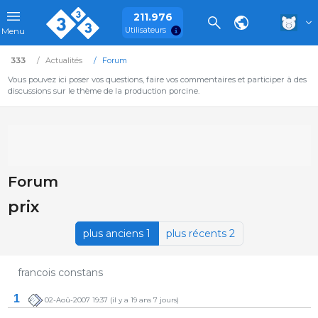
211.976
Utilisateurs
Menu
333
Actualités
Forum
Vous pouvez ici poser vos questions, faire vos commentaires et participer à des
discussions sur le thème de la production porcine.
Forum
prix
plus anciens 1
plus récents 2
francois constans
1
02-Aoû-2007 19:37
(il y a 19 ans 7 jours)