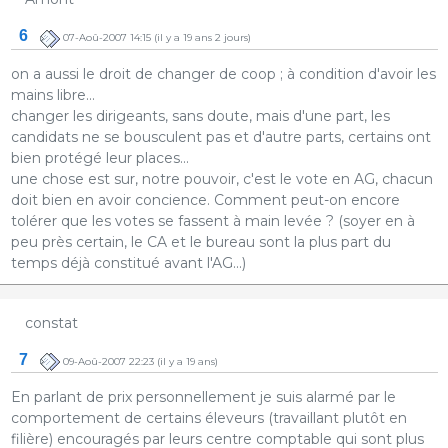
6
07-Aoû-2007 14:15
(il y a 19 ans 2 jours)
on a aussi le droit de changer de coop ; à condition d'avoir les
mains libre...
changer les dirigeants, sans doute, mais d'une part, les
candidats ne se bousculent pas et d'autre parts, certains ont
bien protégé leur places...
une chose est sur, notre pouvoir, c'est le vote en AG, chacun
doit bien en avoir concience. Comment peut-on encore
tolérer que les votes se fassent à main levée ? (soyer en à
peu près certain, le CA et le bureau sont la plus part du
temps déjà constitué avant l'AG...)
constat
7
09-Aoû-2007 22:23
(il y a 19 ans)
En parlant de prix personnellement je suis alarmé par le
comportement de certains éleveurs (travaillant plutôt en
filière) encouragés par leurs centre comptable qui sont plus