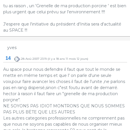
tu as raison , un 'Grenelle de ma production porcine ' est bien
plus urgent que celui prévu sur l'environnement !!!!
J'espere que l'initiative du président d'Initia sera d'actualité
au SPACE !!!
yves
14
28-Aoû-2007 23:19
(il y a 18 ans 11 mois 12 jours)
Au space pour nous defendre il faut que tout le monde se
mette en même temps et que l' on parle d'une seule
voix,pour faire avancer les choses il faut de l'unite ,ne parlons
pas en rang dispersé,sinon c"est foutu avant de demarré.
hector à raison il faut faire un "grenelle de ma production
porçine".
NE SOYONS PAS IDIOT MONTRONS QUE NOUS SOMMES
PAS PLUS BËTE QUE LES AUTRES
Les autres categories professionnelles ne comprennent pas
que nous ne soyons pas capables de nous organiser mieux