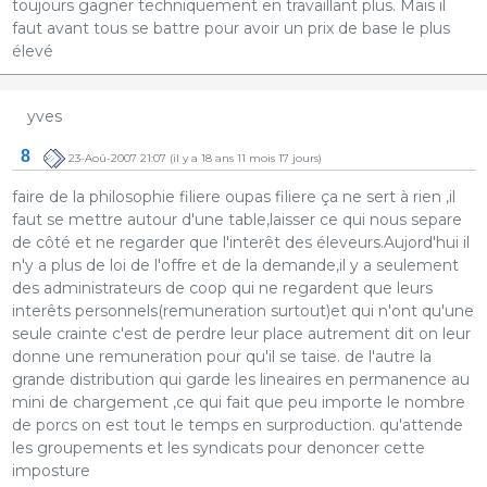
toujours gagner techniquement en travaillant plus. Mais il
faut avant tous se battre pour avoir un prix de base le plus
élevé
yves
8
23-Aoû-2007 21:07
(il y a 18 ans 11 mois 17 jours)
faire de la philosophie filiere oupas filiere ça ne sert à rien ,il
faut se mettre autour d'une table,laisser ce qui nous separe
de côté et ne regarder que l'interêt des éleveurs.Aujord'hui il
n'y a plus de loi de l'offre et de la demande,il y a seulement
des administrateurs de coop qui ne regardent que leurs
interêts personnels(remuneration surtout)et qui n'ont qu'une
seule crainte c'est de perdre leur place autrement dit on leur
donne une remuneration pour qu'il se taise. de l'autre la
grande distribution qui garde les lineaires en permanence au
mini de chargement ,ce qui fait que peu importe le nombre
de porcs on est tout le temps en surproduction. qu'attende
les groupements et les syndicats pour denoncer cette
imposture