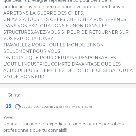
que cela. la bretagne represente 50 pour cent de la
production avec un peu de bonne volonte on peut arriver .
ARRËTONS LA GUERRE DES CHEFS,
UN AVIS A TOUS LES CHEFS CHERCHEZ VOS REVENUS
DANS VOS EXPLOITATIONS ET NON DANS LES
STRUCTURES.AVEZ-VOUS SI PEUR DE RETOURNER SUR
VOS EXPLOITATIONS?
TRAVAILLEZ POUR TOUT LE MONDE ET NON
SEULEMENT POUR VOUS.
ON DIRAIT QUE POUR CERTAINS RESPONSABLES
L'OUTIL INDUSTRIEL COMPTE D'AVANTAGE QUE LES
AGRICULTEURS .REMETTEZ DE L'ORDRE CE SERA TOUT A
VOTRE HONNEUR
Grinta
15
29-Aoû-2007 20:21
(il y a 18 ans 11 mois 11 jours)
Yves
Poursuit ton idée et expedies tes idées aux responsables
profesionnels que tu connais!!!