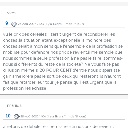
yves
9
23-Aoû-2007 21:28
(il y a 18 ans 11 mois 17 jours)
vu le prix des cereales il serait urgent de reconsiderer les
choses ,la situation etant exceptionelle la moindre des
choses serait à mon sens que l'ensemble de la profession se
mobilise pour defendre nos prix de revient,il me semble que
nous sommes la seule profession à ne pas le faire ,sommes-
nous si differents du reste de la societe? Ne vous faite pas
d'illusion même si 20 POUR CENT d'entre nous disparaisse
ça n'ameliorera pas le sort de ceux qui resteront ils n'auront
fait que retarder leur tour ,je pense qu'il est urgent que la
profession reflechisse
mariius
10
25-Aoû-2007 11:04
(il y a 18 ans 11 mois 15 jours)
arrêtons de debaler en permanence nos prix de revient,