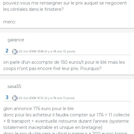
pouvez-vous me renseigner sur le prix auquel se negocient
les céréales dans le finistere?
merci
garance
2
25-Jul-2008 13:58
(il y a 18 ans 12 jours)
on parle d'un accompte de 150 euros/t pour le blé mais les
coops n'ont pas encore fixé leur prix. Pourquoi?
sasa35
3
26-Jul-2008 10:12
(il y a 18 ans 11 jours)
glon annonce 176 euro pour le ble
donc pour les acheteur il faudra compter sur 176 + 11 collecte
+ 8 transport + eventuelle ristourne durant l'annee (systeme
totalement inaceptable et unique en bretagne)
donc le prix du ble sera au final superieur a 200 euros tonne