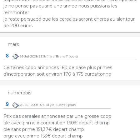
je ne pense pas quand une annee nous puissions les
remmonter
je reste persuadé que les cereales seront cheres au alentour
de 200 euros
mars
8
26-Jul-2008 21:18
(il y a 18 ans 11 jours)
Certaines coop annonces 160 de base plus primes
d'incorporation soit environ 170 à 175 euros/tonne
numerobis
9
28-Jul-2008 16:16
(il y a 18 ans 9 jours)
Prix des cereales annoncees par une grosse coop
ble avec prime incorporation 160€ depart champ
ble sans prime 151,37€ depart champ
orge avec prime 153€ depart champ