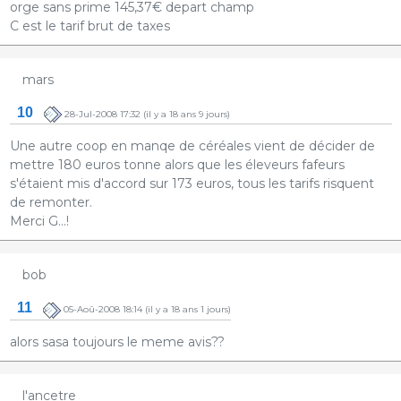
orge sans prime 145,37€ depart champ
C est le tarif brut de taxes
mars
10
28-Jul-2008 17:32
(il y a 18 ans 9 jours)
Une autre coop en manqe de céréales vient de décider de
mettre 180 euros tonne alors que les éleveurs fafeurs
s'étaient mis d'accord sur 173 euros, tous les tarifs risquent
de remonter.
Merci G...!
bob
11
05-Aoû-2008 18:14
(il y a 18 ans 1 jours)
alors sasa toujours le meme avis??
l'ancetre