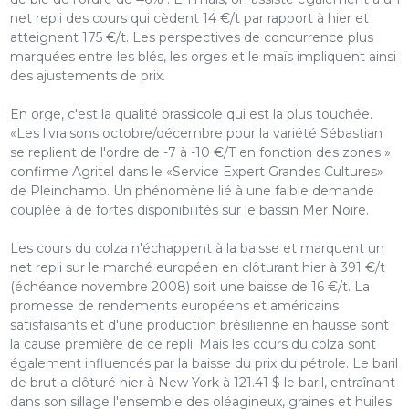
net repli des cours qui cèdent 14 €/t par rapport à hier et
atteignent 175 €/t. Les perspectives de concurrence plus
marquées entre les blés, les orges et le maïs impliquent ainsi
des ajustements de prix.
En orge, c'est la qualité brassicole qui est la plus touchée.
«Les livraisons octobre/décembre pour la variété Sébastian
se replient de l'ordre de -7 à -10 €/T en fonction des zones »
confirme Agritel dans le «Service Expert Grandes Cultures»
de Pleinchamp. Un phénomène lié à une faible demande
couplée à de fortes disponibilités sur le bassin Mer Noire.
Les cours du colza n'échappent à la baisse et marquent un
net repli sur le marché européen en clôturant hier à 391 €/t
(échéance novembre 2008) soit une baisse de 16 €/t. La
promesse de rendements européens et américains
satisfaisants et d'une production brésilienne en hausse sont
la cause première de ce repli. Mais les cours du colza sont
également influencés par la baisse du prix du pétrole. Le baril
de brut a clôturé hier à New York à 121.41 $ le baril, entraînant
dans son sillage l'ensemble des oléagineux, graines et huiles