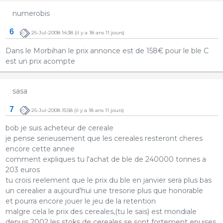
numerobis
6
26-Jul-2008 14:38
(il y a 18 ans 11 jours)
Dans le Morbihan le prix annonce est de 158€ pour le ble C
est un prix acompte
sasa
7
26-Jul-2008 15:58
(il y a 18 ans 11 jours)
bob je suis acheteur de cereale
je pense serieusement que les cereales resteront cheres
encore cette annee
comment expliques tu l'achat de ble de 240000 tonnes a
203 euros
tu crois reelement que le prix du ble en janvier sera plus bas
un cerealier a aujourd'hui une tresorie plus que honorable
et pourra encore jouer le jeu de la retention
malgre cela le prix des cereales,(tu le sais) est mondiale
depuis 2002 les stoks de cereales se sont fortement epuises,