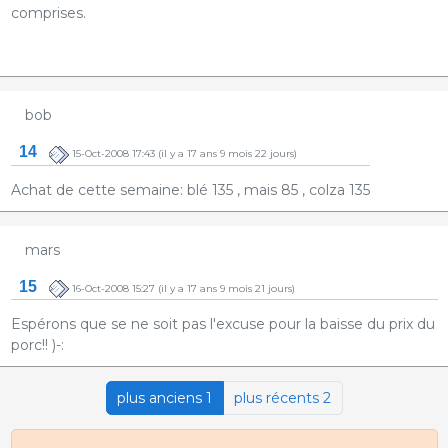
comprises.
bob
14
15-Oct-2008 17:43
(il y a 17 ans 9 mois 22 jours)
Achat de cette semaine: blé 135 , mais 85 , colza 135
mars
15
16-Oct-2008 15:27
(il y a 17 ans 9 mois 21 jours)
Espérons que se ne soit pas l'excuse pour la baisse du prix du
porc!! )-:
plus anciens 1
plus récents 2