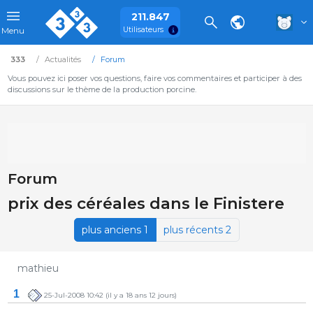
211.847
Utilisateurs
Menu
333
Actualités
Forum
Vous pouvez ici poser vos questions, faire vos commentaires et participer à des
discussions sur le thème de la production porcine.
Forum
prix des céréales dans le Finistere
plus anciens 1
plus récents 2
mathieu
1
25-Jul-2008 10:42
(il y a 18 ans 12 jours)