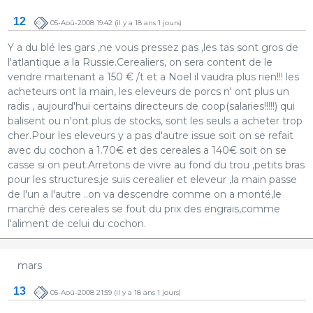
12
05-Aoû-2008 19:42
(il y a 18 ans 1 jours)
Y a du blé les gars ,ne vous pressez pas ,les tas sont gros de
l'atlantique a la Russie.Cerealiers, on sera content de le
vendre maitenant a 150 € /t et a Noel il vaudra plus rien!!! les
acheteurs ont la main, les eleveurs de porcs n' ont plus un
radis , aujourd'hui certains directeurs de coop(salaries!!!!!) qui
balisent ou n'ont plus de stocks, sont les seuls a acheter trop
cher.Pour les eleveurs y a pas d'autre issue soit on se refait
avec du cochon a 1.70€ et des cereales a 140€ soit on se
casse si on peut.Arretons de vivre au fond du trou ,petits bras
pour les structures.je suis cerealier et eleveur ,la main passe
de l'un a l'autre ..on va descendre comme on a monté,le
marché des cereales se fout du prix des engrais,comme
l'aliment de celui du cochon.
mars
13
05-Aoû-2008 21:59
(il y a 18 ans 1 jours)