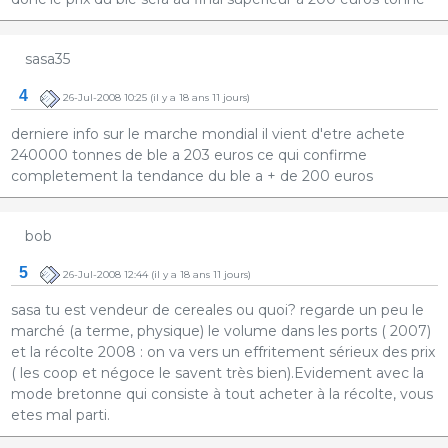
sasa35
4
26-Jul-2008 10:25
(il y a 18 ans 11 jours)
derniere info sur le marche mondial il vient d'etre achete
240000 tonnes de ble a 203 euros ce qui confirme
completement la tendance du ble a + de 200 euros
bob
5
26-Jul-2008 12:44
(il y a 18 ans 11 jours)
sasa tu est vendeur de cereales ou quoi? regarde un peu le
marché (a terme, physique) le volume dans les ports ( 2007)
et la récolte 2008 : on va vers un effritement sérieux des prix
( les coop et négoce le savent très bien).Evidement avec la
mode bretonne qui consiste à tout acheter à la récolte, vous
etes mal parti.