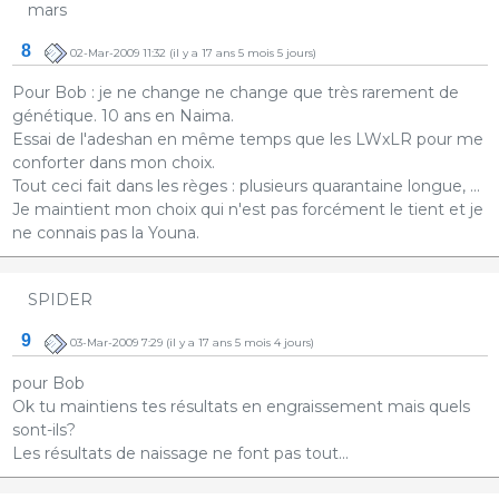
mars
8
02-Mar-2009 11:32
(il y a 17 ans 5 mois 5 jours)
Pour Bob : je ne change ne change que très rarement de
génétique. 10 ans en Naima.
Essai de l'adeshan en même temps que les LWxLR pour me
conforter dans mon choix.
Tout ceci fait dans les règes : plusieurs quarantaine longue, ...
Je maintient mon choix qui n'est pas forcément le tient et je
ne connais pas la Youna.
SPIDER
9
03-Mar-2009 7:29
(il y a 17 ans 5 mois 4 jours)
pour Bob
Ok tu maintiens tes résultats en engraissement mais quels
sont-ils?
Les résultats de naissage ne font pas tout...