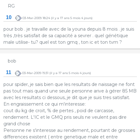
RG
10
03-Mar-2009 18:24
(il y a 17 ans 5 mois 4 jours)
pour bob . je travaille avec de la youna depuis 8 mois . je suis
très ,très satisfait de sa capacité a sevrer . quel génétique
male utilise- tu? quel est ton gmq , ton ic et ton tvm ?
bob
11
03-Mar-2009 19:31
(il y a 17 ans 5 mois 4 jours)
pour spider, je sais bien que les resultats de naissage ne font
pas tout mais quand une seule personne arive à gérer 85 MB
avec les resultats ci dessous, je dit que je suis tres satisfait.
En engraissement ce qui m'interesse:
cout du kg de croit, % de pertes , poid de carcasse,
rendement. L'IC et le GMQ pris seuls ne veulent pas dire
grand chose
Personne ne s'interesse au rendement, pourtant de grosses
differences existent ( entre genetique male et entre