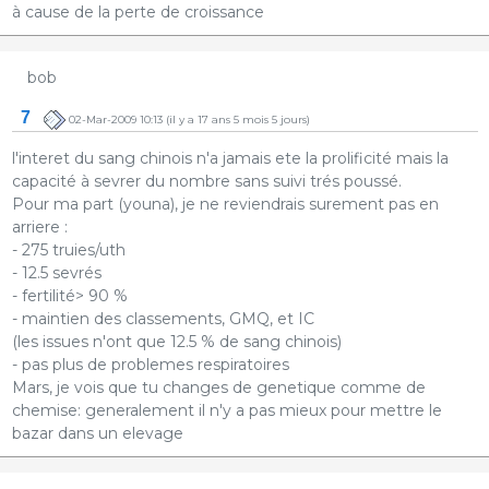
à cause de la perte de croissance
bob
7
02-Mar-2009 10:13
(il y a 17 ans 5 mois 5 jours)
l'interet du sang chinois n'a jamais ete la prolificité mais la
capacité à sevrer du nombre sans suivi trés poussé.
Pour ma part (youna), je ne reviendrais surement pas en
arriere :
- 275 truies/uth
- 12.5 sevrés
- fertilité> 90 %
- maintien des classements, GMQ, et IC
(les issues n'ont que 12.5 % de sang chinois)
- pas plus de problemes respiratoires
Mars, je vois que tu changes de genetique comme de
chemise: generalement il n'y a pas mieux pour mettre le
bazar dans un elevage