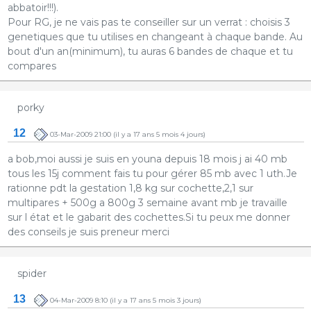
abbatoir!!!).
Pour RG, je ne vais pas te conseiller sur un verrat : choisis 3
genetiques que tu utilises en changeant à chaque bande. Au
bout d'un an(minimum), tu auras 6 bandes de chaque et tu
compares
porky
12
03-Mar-2009 21:00
(il y a 17 ans 5 mois 4 jours)
a bob,moi aussi je suis en youna depuis 18 mois j ai 40 mb
tous les 15j comment fais tu pour gérer 85 mb avec 1 uth.Je
rationne pdt la gestation 1,8 kg sur cochette,2,1 sur
multipares + 500g a 800g 3 semaine avant mb je travaille
sur l état et le gabarit des cochettes.Si tu peux me donner
des conseils je suis preneur merci
spider
13
04-Mar-2009 8:10
(il y a 17 ans 5 mois 3 jours)