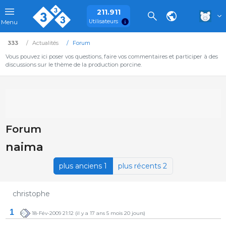
211.911
Utilisateurs
Menu
333
Actualités
Forum
Vous pouvez ici poser vos questions, faire vos commentaires et participer à des
discussions sur le thème de la production porcine.
Forum
naima
plus anciens 1
plus récents 2
christophe
1
18-Fév-2009 21:12
(il y a 17 ans 5 mois 20 jours)