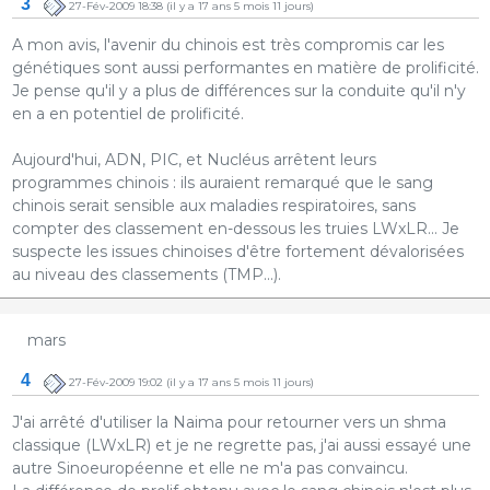
3
27-Fév-2009 18:38
(il y a 17 ans 5 mois 11 jours)
A mon avis, l'avenir du chinois est très compromis car les
génétiques sont aussi performantes en matière de prolificité.
Je pense qu'il y a plus de différences sur la conduite qu'il n'y
en a en potentiel de prolificité.
Aujourd'hui, ADN, PIC, et Nucléus arrêtent leurs
programmes chinois : ils auraient remarqué que le sang
chinois serait sensible aux maladies respiratoires, sans
compter des classement en-dessous les truies LWxLR... Je
suspecte les issues chinoises d'être fortement dévalorisées
au niveau des classements (TMP...).
mars
4
27-Fév-2009 19:02
(il y a 17 ans 5 mois 11 jours)
J'ai arrêté d'utiliser la Naima pour retourner vers un shma
classique (LWxLR) et je ne regrette pas, j'ai aussi essayé une
autre Sinoeuropéenne et elle ne m'a pas convaincu.