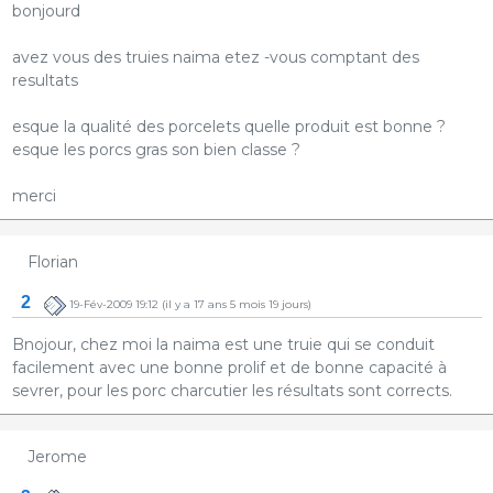
bonjourd
avez vous des truies naima etez -vous comptant des
resultats
esque la qualité des porcelets quelle produit est bonne ?
esque les porcs gras son bien classe ?
merci
Florian
2
19-Fév-2009 19:12
(il y a 17 ans 5 mois 19 jours)
Bnojour, chez moi la naima est une truie qui se conduit
facilement avec une bonne prolif et de bonne capacité à
sevrer, pour les porc charcutier les résultats sont corrects.
Jerome