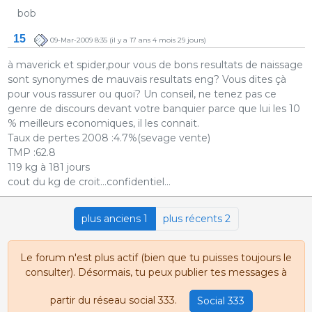
bob
15
09-Mar-2009 8:35
(il y a 17 ans 4 mois 29 jours)
à maverick et spider,pour vous de bons resultats de naissage
sont synonymes de mauvais resultats eng? Vous dites çà
pour vous rassurer ou quoi? Un conseil, ne tenez pas ce
genre de discours devant votre banquier parce que lui les 10
% meilleurs economiques, il les connait.
Taux de pertes 2008 :4.7%(sevage vente)
TMP :62.8
119 kg à 181 jours
cout du kg de croit...confidentiel...
plus anciens 1
plus récents 2
Le forum n'est plus actif (bien que tu puisses toujours le
consulter). Désormais, tu peux publier tes messages à
partir du réseau social 333.
Social 333