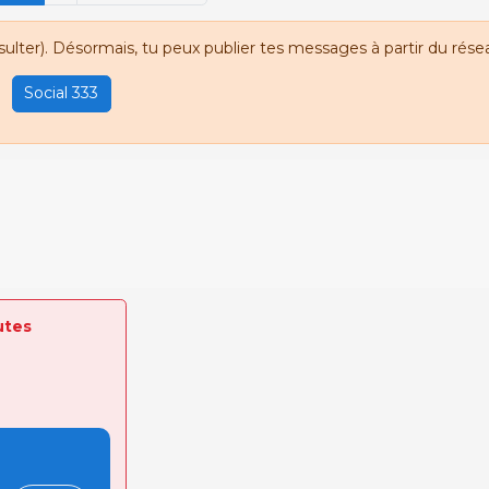
sulter). Désormais, tu peux publier tes messages à partir du résea
Social 333
utes