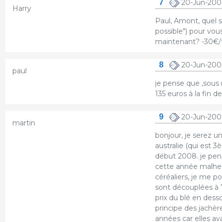
7
20-Jun-2007
Harry
Paul, Amont, quel se
possible") pour vou
maintenant? -30€/t
8
20-Jun-2007
paul
je pense que ,sous 
135 euros à la fin d
9
20-Jun-200
martin
bonjour, je serez u
australie (qui est 
début 2008. je pen
cette année malheu
céréaliers, je me p
sont découplées à 
prix du blé en des
principe des jachère
années car elles av