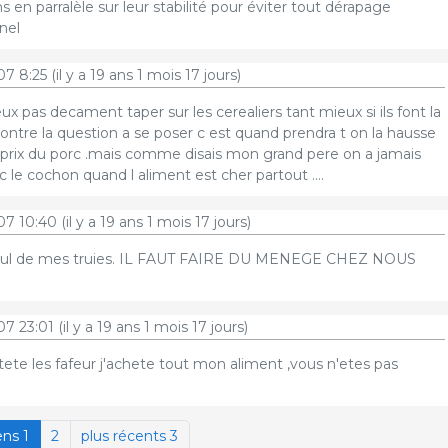
s en parralèle sur leur stabilité pour éviter tout dérapage
nnel
07 8:25
(il y a 19 ans 1 mois 17 jours)
eux pas decament taper sur les cerealiers tant mieux si ils font la
contre la question a se poser c est quand prendra t on la hausse
prix du porc .mais comme disais mon grand pere on a jamais
 le cochon quand l aliment est cher partout ....
07 10:40
(il y a 19 ans 1 mois 17 jours)
du cul de mes truies. IL FAUT FAIRE DU MENEGE CHEZ NOUS
07 23:01
(il y a 19 ans 1 mois 17 jours)
tete les fafeur j'achete tout mon aliment ,vous n'etes pas
ens 1
2
plus récents 3