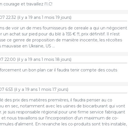
courage et travaillez l'I.C!
07 22:32
(il y a 19 ans 1 mois 19 jours)
iens de voir un de mes fournisseurs de cereale a qui un négocient
 un achat sur pied pour du blé à 155 € !!!, prix définitif. Il n'est
fasse ce genre de proposition de manière inocente, les récoltes
 mauvaise en Ukraine, US ...
07 22:00
(il y a 19 ans 1 mois 18 jours)
 forcement un bon plan car il faudra tenir compte des couts
07 6:53
(il y a 19 ans 1 mois 17 jours)
lé des prix des matières premières, il faudra penser au co
ou en sec, notamment avec les usines de biocarburant qui vont
r. je suis responsable régional pour une firme service fabriquant
l et nous travaillons sur l'incorporation d'un maximum de co-
rmules d'aliment. En revanche les co-produits sont très instable,