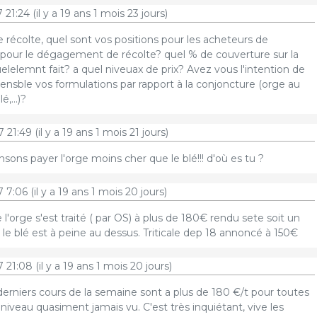
 21:24
(il y a 19 ans 1 mois 23 jours)
 récolte, quel sont vos positions pour les acheteurs de
x pour le dégagement de récolte? quel % de couverture sur la
elemnt fait? a quel niveuax de prix? Avez vous l'intention de
ensble vos formulations par rapport à la conjoncture (orge au
,...)?
 21:49
(il y a 19 ans 1 mois 21 jours)
sons payer l'orge moins cher que le blé!!! d'où es tu ?
7 7:06
(il y a 19 ans 1 mois 20 jours)
 l'orge s'est traité ( par OS) à plus de 180€ rendu sete soit un
. le blé est à peine au dessus. Triticale dep 18 annoncé à 150€
7 21:08
(il y a 19 ans 1 mois 20 jours)
derniers cours de la semaine sont a plus de 180 €/t pour toutes
 niveau quasiment jamais vu. C'est très inquiétant, vive les