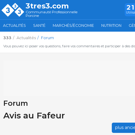
3tres3.com
2
Communauté Professionnelle
Utilis
Porcine
ACTUALITÉS
SANTÉ
MARCHÉS/ÉCONOMIE
NUTRITION
GÈ
333
Actualités
Forum
Vous pouvez ici poser vos questions, faire vos commentaires et participer à des d
Forum
Avis au Fafeur
plus anci