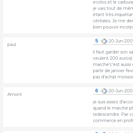
ecolos et le carbura
je vais tout de mêm
étant très inquiétan
céréales. Je me de
bien pouvoir incorpo
5
20-Jun-200
paul
il faut garder son s
veulent 200 euros) : 
marche'c'est aussi 
partir de janvier f
pas d'achat moisson(
6
20-Jun-200
Amont
je suis assez d'acco
quand le marché phy
redescendre. Par con
commerce en profit