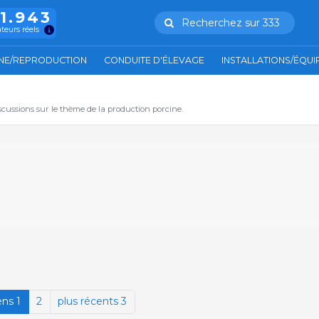
11.943
Recherchez sur 333
ateurs réels
NE/REPRODUCTION
CONDUITE D'ÉLEVAGE
INSTALLATIONS/ÉQU
iscussions sur le thème de la production porcine.
ens 1
2
plus récents 3