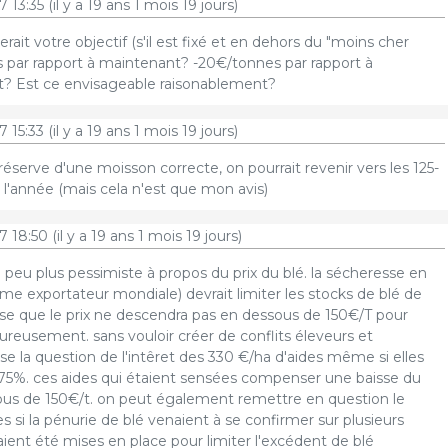
 13:35
(il y a 19 ans 1 mois 19 jours)
rait votre objectif (s'il est fixé et en dehors du "moins cher
s par rapport à maintenant? -20€/tonnes par rapport à
? Est ce envisageable raisonablement?
 15:33
(il y a 19 ans 1 mois 19 jours)
réserve d'une moisson correcte, on pourrait revenir vers les 125-
e l'année (mais cela n'est que mon avis)
7 18:50
(il y a 19 ans 1 mois 19 jours)
n peu plus pessimiste à propos du prix du blé. la sécheresse en
3ème exportateur mondiale) devrait limiter les stocks de blé de
se que le prix ne descendra pas en dessous de 150€/T pour
reusement. sans vouloir créer de conflits éleveurs et
ose la question de l'intêret des 330 €/ha d'aides même si elles
75%. ces aides qui étaient sensées compenser une baisse du
sous de 150€/t. on peut également remettre en question le
s si la pénurie de blé venaient à se confirmer sur plusieurs
aient été mises en place pour limiter l'excédent de blé