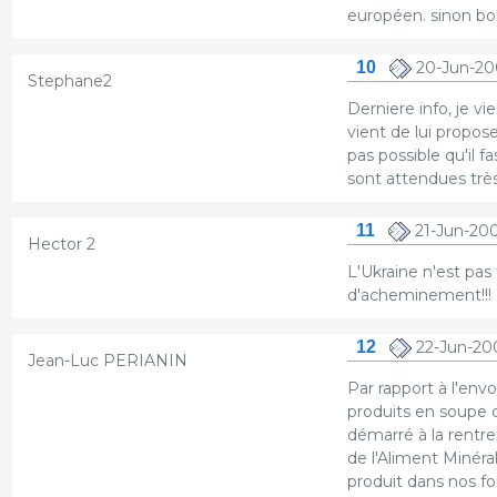
européen. sinon bon 
10
20-Jun-20
Stephane2
Derniere info, je v
vient de lui proposer
pas possible qu'il 
sont attendues très
11
21-Jun-20
Hector 2
L'Ukraine n'est pas
d'acheminement!!!
12
22-Jun-20
Jean-Luc PERIANIN
Par rapport à l'envo
produits en soupe 
démarré à la rentre
de l'Aliment Minéra
produit dans nos fo