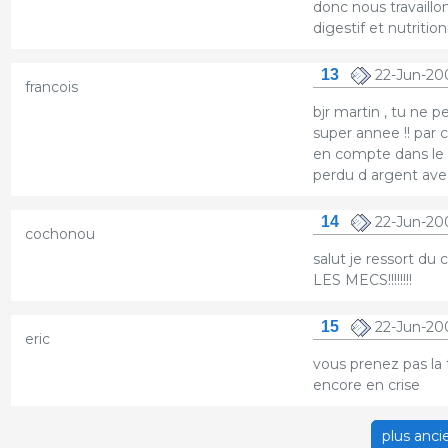
donc nous travaillon
digestif et nutritio
13
22-Jun-20
francois
bjr martin , tu ne p
super annee !! par 
en compte dans le 
perdu d argent avec
14
22-Jun-20
cochonou
salut je ressort 
LES MECS!!!!!!!!
15
22-Jun-20
eric
vous prenez pas la 
encore en crise
plus anci