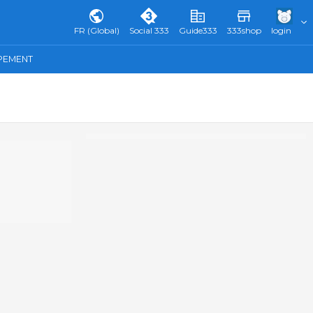
FR (Global)
Social 333
Guide333
333shop
login
IPEMENT