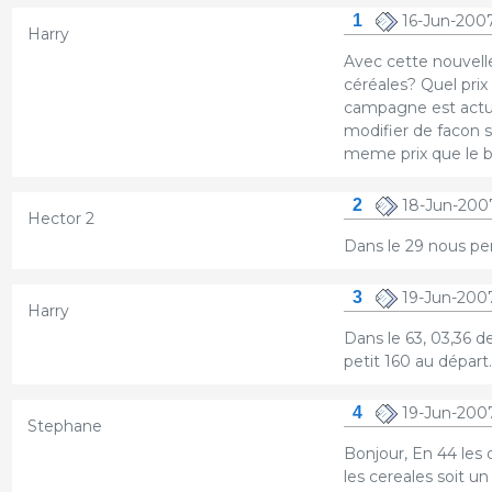
1
16-Jun-2007
Harry
Avec cette nouvelle
céréales? Quel pri
campagne est actuel
modifier de facon s
meme prix que le blé
2
18-Jun-2007
Hector 2
Dans le 29 nous pen
3
19-Jun-200
Harry
Dans le 63, 03,36 de
petit 160 au départ
4
19-Jun-200
Stephane
Bonjour, En 44 les 
les cereales soit un