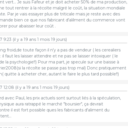
nt vert... Je suis Fafeur et je doit acheter 50% de ma production,
e tout rentrer à la récolte malgré le coût, la situation mondiale
te. Par je vais essayer plus de triticale mais je reste avec des
mande bien ce que nos fabricant d'alilment du commerce vont
rer pour abaisser leur coût .
7 9:23
(il y a 19 ans 1 mois 19 jours)
ang froid,de toute façon il n'y a pas de vendeur ( les cerealiers
il faut les laisser attendre et ne pas se laisser intoxiquer ( le
de la psychologie!!) Pour ma part, je specule sur une baisse à
evrier2008(si la récolte se passe pas trop mal) Donc pratiquement
 quitte à acheter cher, autant le faire le plus tard possible!!)
7 12:08
(il y a 19 ans 1 mois 19 jours)
rd avec Paul, les prix actuels sont surtout liés à la spéculation,
sique aura ratrappé le marché "boursier", ça devrait
tre il est fort possible ques les fabricants d'aliment du
ent...