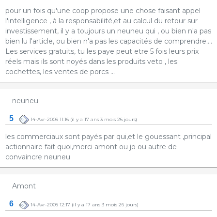
pour un fois qu'une coop propose une chose faisant appel
l'intelligence , à la responsabilité,et au calcul du retour sur
investissement, il y a toujours un neuneu qui , ou bien n'a pas
bien lu l'article, ou bien n'a pas les capacités de comprendre....
Les services gratuits, tu les paye peut etre 5 fois leurs prix
réels mais ils sont noyés dans les produits veto , les
cochettes, les ventes de porcs ...
neuneu
5
14-Avr-2009 11:16
(il y a 17 ans 3 mois 26 jours)
les commerciaux sont payés par qui,et le gouessant ,principal
actionnaire fait quoi,merci amont ou jo ou autre de
convaincre neuneu
Amont
6
14-Avr-2009 12:17
(il y a 17 ans 3 mois 26 jours)