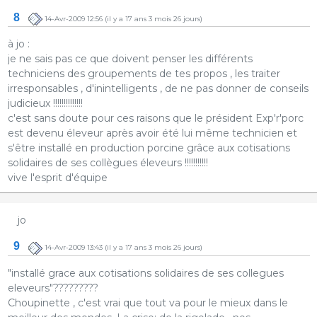
8
14-Avr-2009 12:56
(il y a 17 ans 3 mois 26 jours)
à jo :
je ne sais pas ce que doivent penser les différents
techniciens des groupements de tes propos , les traiter
irresponsables , d'inintelligents , de ne pas donner de conseils
judicieux !!!!!!!!!!!!!!
c'est sans doute pour ces raisons que le président Exp'r'porc
est devenu éleveur après avoir été lui même technicien et
s'être installé en production porcine grâce aux cotisations
solidaires de ses collègues éleveurs !!!!!!!!!!!
vive l'esprit d'équipe
jo
9
14-Avr-2009 13:43
(il y a 17 ans 3 mois 26 jours)
"installé grace aux cotisations solidaires de ses collegues
eleveurs"?????????
Choupinette , c'est vrai que tout va pour le mieux dans le