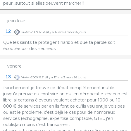
peur...surtout si elles peuvent marcher !!
jean-louis
12
14-Avr-2009 17:34
(il y a 17 ans 3 mois 26 jours)
Que les saints te protègent haribo et que ta parole soit
écoutée par des neuneus.
vendre
13
14-Avr-2009 19:51
(il y a 17 ans 3 mois 26 jours)
franchement je trouve ce débat complètement inutile.
jusqu'a preuve du contraire on est en démocratie. chacun est
libre. si certains éleveurs veulent acheter pour 1000 ou 10
000 € de services par an ils font ce qu'ils veulent je vois pas
ou est le problème. c'est déjà le cas pour de nombreux
services (échographie, expertise comptable, GTE... j'en
oublis)au moins c'est transparent
et sam si tu pense que ta coop va faire de même pour payer