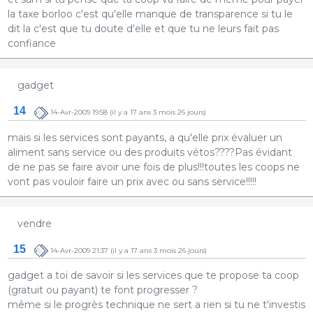
la taxe borloo c'est qu'elle manque de transparence si tu le
dit la c'est que tu doute d'elle et que tu ne leurs fait pas
confiance
gadget
14
14-Avr-2009 19:58
(il y a 17 ans 3 mois 26 jours)
mais si les services sont payants, a qu'elle prix évaluer un
aliment sans service ou des produits vétos????Pas évidant
de ne pas se faire avoir une fois de plus!!!toutes les coops ne
vont pas vouloir faire un prix avec ou sans service!!!!!
vendre
15
14-Avr-2009 21:37
(il y a 17 ans 3 mois 26 jours)
gadget a toi de savoir si les services que te propose ta coop
(gratuit ou payant) te font progresser ?
même si le progrès technique ne sert a rien si tu ne t'investis