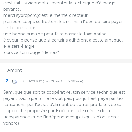
c'est fait: ils viennent d'inventer la technique d'élevage
payante.
merci syproporc(c'est le même directeur)
plusieurs coops se frottent les mains à l'idée de faire payer
cette prestation
une bonne aubaine pour faire passer la taxe borloo.
éleveur je pense que si certains adhérent à cette arnaque,
elle sera élargie.
alors carton rouge "dehors"
Amont
2
14-Avr-2009 8:50
(il y a 17 ans 3 mois 26 jours)
Sam, quelque soit ta coopérative, ton service technique est
payant, sauf que tu ne le voit pas, puisqu'il est payé par tes
cotisations, par l'achat d'aliment ou autres produits vétos...
L'approche proposée par Exp'r'porc a le mérite de la
transparence et de l'indépendance (puisqu'ils n'ont rien à
vendre).