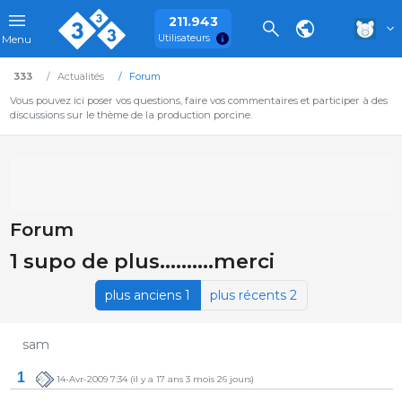
211.943
Utilisateurs
Menu
333
Actualités
Forum
Vous pouvez ici poser vos questions, faire vos commentaires et participer à des
discussions sur le thème de la production porcine.
Forum
1 supo de plus..........merci
plus anciens 1
plus récents 2
sam
1
14-Avr-2009 7:34
(il y a 17 ans 3 mois 26 jours)