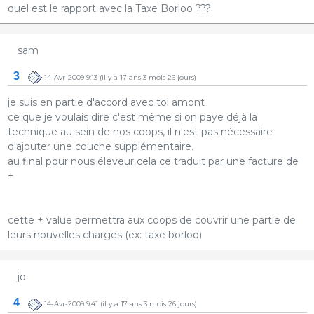
quel est le rapport avec la Taxe Borloo ???
sam
3
14-Avr-2009 9:13
(il y a 17 ans 3 mois 26 jours)
je suis en partie d'accord avec toi amont
ce que je voulais dire c'est même si on paye déjà la
technique au sein de nos coops, il n'est pas nécessaire
d'ajouter une couche supplémentaire.
au final pour nous éleveur cela ce traduit par une facture de
+
cette + value permettra aux coops de couvrir une partie de
leurs nouvelles charges (ex: taxe borloo)
jo
4
14-Avr-2009 9:41
(il y a 17 ans 3 mois 26 jours)