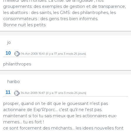
meilleur des mondes. La crise: de la rigolade , nos
groupements: des exemples de gestion et de transparence,
les abattoirs : des saints, les GMS: des philantrophes, les
consommateurs : des gens tres bien informés.
Bonne nuit les petits
jo
10
14-Avr-2009 15:41
(il y a 17 ans 3 mois 26 jours)
philanthropes
haribo
11
14-Avr-2009 16:47
(il y a 17 ans 3 mois 26 jours)
prosper, quand on te dit que le gouessant n'est pas
actionnaire de Exp'R'porc... c'est qu'il ne l'est pas.
maintenant si toi tu sais mieux que les actionnaires eux-
memes... tu es fort !
ce sont forcement des méchants... les idees nouvelles font