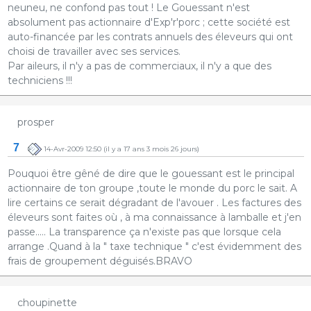
neuneu, ne confond pas tout ! Le Gouessant n'est
absolument pas actionnaire d'Exp'r'porc ; cette société est
auto-financée par les contrats annuels des éleveurs qui ont
choisi de travailler avec ses services.
Par aileurs, il n'y a pas de commerciaux, il n'y a que des
techniciens !!!
prosper
7
14-Avr-2009 12:50
(il y a 17 ans 3 mois 26 jours)
Pouquoi être gêné de dire que le gouessant est le principal
actionnaire de ton groupe ,toute le monde du porc le sait. A
lire certains ce serait dégradant de l'avouer . Les factures des
éleveurs sont faites où , à ma connaissance à lamballe et j'en
passe..... La transparence ça n'existe pas que lorsque cela
arrange .Quand à la " taxe technique " c'est évidemment des
frais de groupement déguisés.BRAVO
choupinette