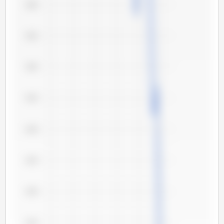
5,60
5,55
5,50
5,45
5,40
5,35
5,30
5,25