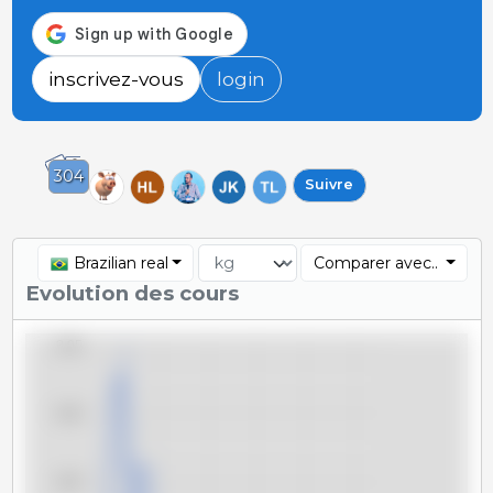
inscrivez-vous
login
304
Suivre
Brazilian real
Comparer avec..
Evolution des cours
8,95
8,90
8,85