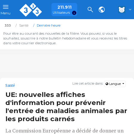
211.911
Utilisateurs
Menu
333
Santé
Dernière heure
Pour être au courant des nouvelles de la filière. Vous pouvez, si vous le
souhaitez, souscrire à notre bulletin hebdomadaire et vous recevrez les titres
dans votre courrier électronique.
Lire cet article dans:
Langue
Santé
UE: nouvelles affiches
d'information pour prévenir
l'entrée de maladies animales par
les produits carnés
La Commission Européenne a décidé de donner un