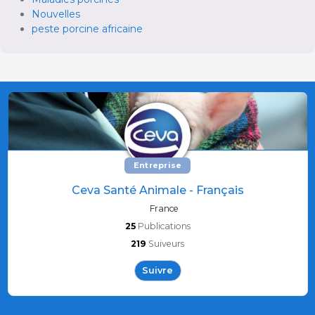
Nouvelles
peste porcine africaine
Entreprise
Ceva Santé Animale - Français
France
25
Publications
219
Suiveurs
Suivre