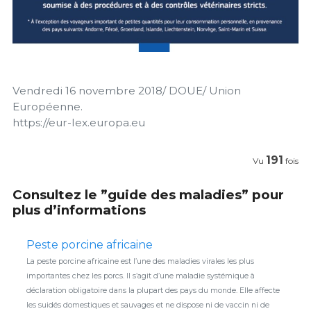
Vendredi 16 novembre 2018/ DOUE/ Union
Européenne.
https://eur-lex.europa.eu
191
Vu
fois
Consultez le ”guide des maladies” pour
plus d’informations
Peste porcine africaine
La peste porcine africaine est l’une des maladies virales les plus
importantes chez les porcs. Il s’agit d’une maladie systémique à
déclaration obligatoire dans la plupart des pays du monde. Elle affecte
les suidés domestiques et sauvages et ne dispose ni de vaccin ni de