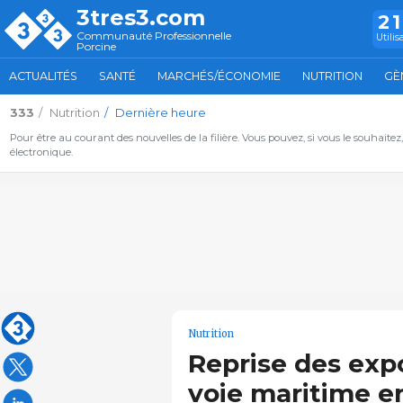
3tres3.com
2
Communauté Professionnelle
Utilis
Porcine
ACTUALITÉS
SANTÉ
MARCHÉS/ÉCONOMIE
NUTRITION
GÈ
333
Nutrition
Dernière heure
Pour être au courant des nouvelles de la filière. Vous pouvez, si vous le souhaitez
électronique.
Nutrition
Reprise des expo
voie maritime e