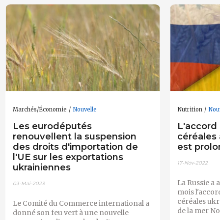
Marchés/Économie
Nouvelle
Nutrition
Nou
Les eurodéputés
L'accord
renouvellent la suspension
céréales 
des droits d'importation de
est prol
l'UE sur les exportations
17-Nov-2022
ukrainiennes
La Russie a 
03-Mai-2023
mois l'accor
céréales ukr
Le Comité du Commerce international a
de la mer No
donné son feu vert à une nouvelle