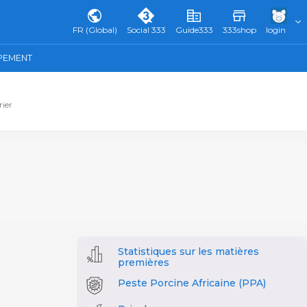
FR (Global)
Social 333
Guide333
333shop
login
IPEMENT
rier
Statistiques sur les matières
premières
Peste Porcine Africaine (PPA)