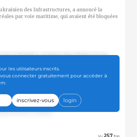
krainien des Infrastructures, a annoncé la
réales par voie maritime, qui avaient été bloquées
 par le Ministère ukrainien des Infrastructures,
 denrées alimentaires par voie maritime via les
t Pivdennyi va reprendre.
 les utilisateurs inscrits.
t vous connecter gratuitement pour accéder à
om.
fait suite à la signature de l'Initiative pour la
 des Céréales et des Denrées alimentaires le 22
inscrivez-vous
login
frastructures / Ukraine.
257
Vu
fois