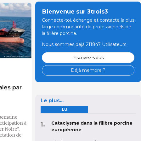
Bienvenue sur 3trois3
Connecte-toi, échange et contacte la plus
large communauté de professionnels de
la filière porcine.
Nous sommes déjà 211847 Utilisateurs
inscrivez-vous
Déjà membre ?
ales par
Le plus...
LU
 semaine
rticipation à
Cataclysme dans la filière porcine
er Noire",
européenne
ortation de