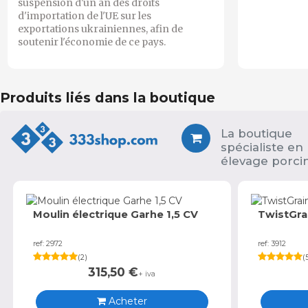
suspension d'un an des droits
d'importation de l'UE sur les
exportations ukrainiennes, afin de
soutenir l'économie de ce pays.
Produits liés dans la boutique
La boutique
spécialiste en
élevage porci
Moulin électrique Garhe 1,5 CV
TwistGra
ref: 2972
ref: 3912
(
2
)
(
315,50
€
+ iva
Acheter