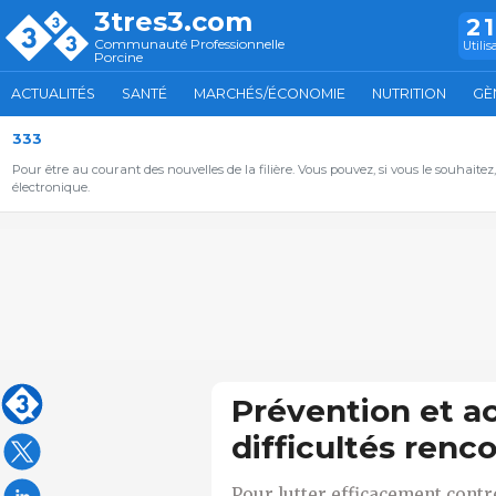
3tres3.com
2
Communauté Professionnelle
Utilis
Porcine
ACTUALITÉS
SANTÉ
MARCHÉS/ÉCONOMIE
NUTRITION
GÈ
333
Pour être au courant des nouvelles de la filière. Vous pouvez, si vous le souhaitez
électronique.
Prévention et 
difficultés renc
Pour lutter efficacement contre