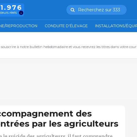
11.976
Recherchez sur 333
ateurs réels
NE/REPRODUCTION
CONDUITE D'ÉLEVAGE
INSTALLATIONS/ÉQU
, souscrire à notre bulletin hebdomadaire et vous recevrez les titres dans votre cour
accompagnement des
ontrées par les agriculteurs
 le suicide des agriculteurs, il faut comprendre