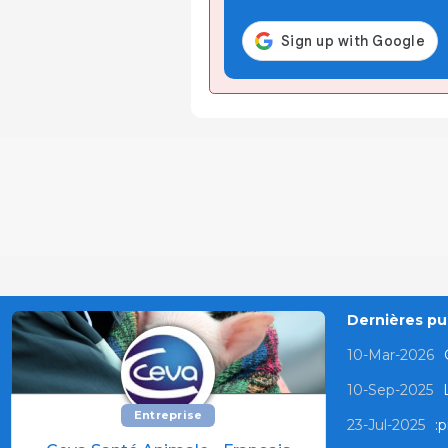
Dernières pub
10-Mar-2026
10-Sep-2025
Entreprise
23-Jul-2025
:p