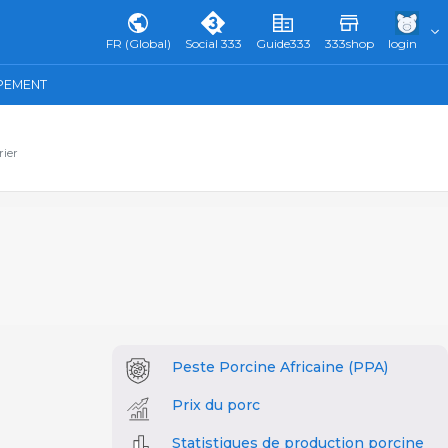
FR (Global)
Social 333
Guide333
333shop
login
IPEMENT
rier
Peste Porcine Africaine (PPA)
Prix du porc
Statistiques de production porcine