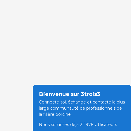
Bienvenue sur 3trois3
Connecte-toi, échange et contacte la plus
large communauté de professionnels de
la filière porcine.
Nous sommes déjà 211976 Utilisateurs