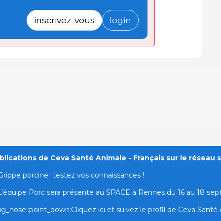
inscrivez-vous
login
lications de Ceva Santé Animale - Français sur le réseau s
Grippe porcine : testez vos connaissances !
L’équipe Porc sera présente au SPACE à Rennes du 16 au 18 se
ig_nose::point_down:Cliquez ici et suivez le profil de Ceva Santé A