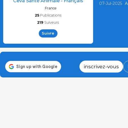
Ceva Santé Animale - Français
07-Jul-2025
A
France
25
Publications
219
Suiveurs
Suivre
inscrivez-vous