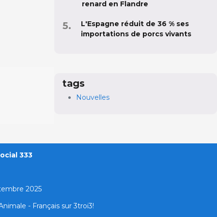
renard en Flandre
L'Espagne réduit de 36 % ses
importations de porcs vivants
tags
Nouvelles
ocial 333
ptembre 2025
nimale - Français sur 3troi3!