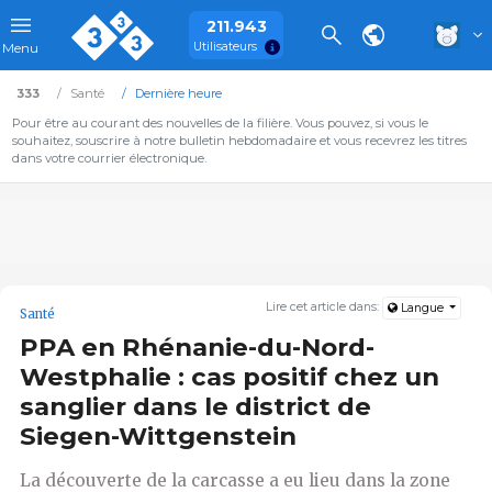
211.943
Utilisateurs
Menu
333
Santé
Dernière heure
Pour être au courant des nouvelles de la filière. Vous pouvez, si vous le
souhaitez, souscrire à notre bulletin hebdomadaire et vous recevrez les titres
dans votre courrier électronique.
Lire cet article dans:
Langue
Santé
PPA en Rhénanie-du-Nord-
Westphalie : cas positif chez un
sanglier dans le district de
Siegen-Wittgenstein
La découverte de la carcasse a eu lieu dans la zone