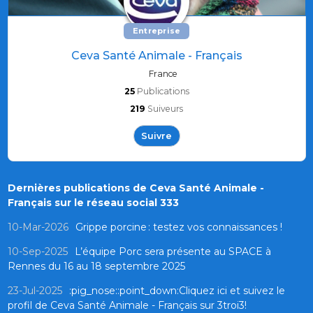
Entreprise
Ceva Santé Animale - Français
France
25
Publications
219
Suiveurs
Suivre
Dernières publications de Ceva Santé Animale -
Français sur le réseau social 333
10-Mar-2026
Grippe porcine : testez vos connaissances !
10-Sep-2025
L’équipe Porc sera présente au SPACE à
Rennes du 16 au 18 septembre 2025
23-Jul-2025
:pig_nose::point_down:Cliquez ici et suivez le
profil de Ceva Santé Animale - Français sur 3troi3!