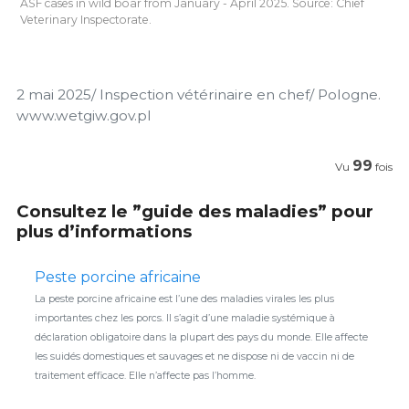
ASF cases in wild boar from January - April 2025. Source: Chief
Veterinary Inspectorate.
2 mai 2025/ Inspection vétérinaire en chef/ Pologne.
www.wetgiw.gov.pl
99
Vu
fois
Consultez le ”guide des maladies” pour
plus d’informations
Peste porcine africaine
La peste porcine africaine est l’une des maladies virales les plus
importantes chez les porcs. Il s’agit d’une maladie systémique à
déclaration obligatoire dans la plupart des pays du monde. Elle affecte
les suidés domestiques et sauvages et ne dispose ni de vaccin ni de
traitement efficace. Elle n’affecte pas l’homme.