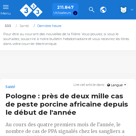
211.847
Utilisateurs
Menu
333
Santé
Dernière heure
Pour être au courant des nouvelles de la filière. Vous pouvez, si vous le
souhaitez, souscrire à notre bulletin hebdomadaire et vous recevrez les titres
dans votre courrier électronique.
Lire cet article dans:
Langue
Santé
Pologne : près de deux mille cas
de peste porcine africaine depuis
le début de l'année
Au cours des quatre premiers mois de l’année, le
nombre de cas de PPA signalés chez les sangliers a