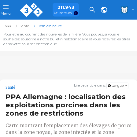
211.943
Utilisateurs
Menu
333
Santé
Dernière heure
Pour être au courant des nouvelles de la filière. Vous pouvez, si vous le
souhaitez, souscrire à notre bulletin hebdomadaire et vous recevrez les titres
dans votre courrier électronique.
Lire cet article dans:
Langue
Santé
PPA Allemagne : localisation des
exploitations porcines dans les
zones de restrictions
Carte montrant l'emplacement des élevages de porcs
dans la zone noyau, la zone infectée et la zone