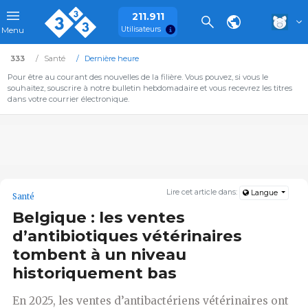
211.911
Utilisateurs
Menu
333
Santé
Dernière heure
Pour être au courant des nouvelles de la filière. Vous pouvez, si vous le
souhaitez, souscrire à notre bulletin hebdomadaire et vous recevrez les titres
dans votre courrier électronique.
Lire cet article dans:
Langue
Santé
Belgique : les ventes
d’antibiotiques vétérinaires
tombent à un niveau
historiquement bas
En 2025, les ventes d’antibactériens vétérinaires ont