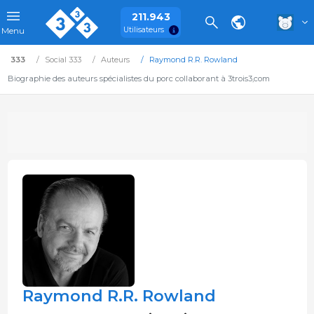
211.943
Utilisateurs
Menu
333
Social 333
Auteurs
Raymond R.R. Rowland
Biographie des auteurs spécialistes du porc collaborant à 3trois3,com
Raymond R.R. Rowland