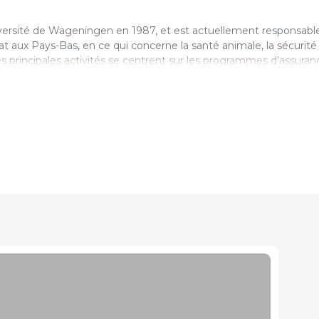
iversité de Wageningen en 1987, et est actuellement responsable
 aux Pays-Bas, en ce qui concerne la santé animale, la sécurité
s principales activités se centrent sur les programmes d’assuran
maladies, suivi et recherche en santé porcine. Le Product Board tr
ilière porcine le Ministère Hollandais des Affaires Economiques. J
ains pour les volailles aussi. Marlies a par ailleurs travaillé sur d
ment en école agricole. Marlies s’occupe actuellement de l’org
al des Pays-Bas.