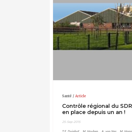
Santé
Article
Contrôle régional du SDRP
en place depuis un an !
25-Sep-2015
T.F. Duinhof
M. Houben
A. van Nes
M. Hans