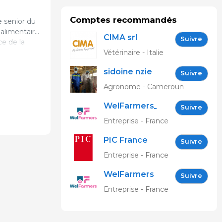
Comptes recommandés
 senior du
 alimentaire
CIMA srl
Suivre
ce de la
availle sur
Vétérinaire - Italie
usqu’en
sidoine nzie
es thèmes
Suivre
anisation
Agronome - Cameroun
WelFarmers_FR
Suivre
Entreprise - France
PIC France
Suivre
Entreprise - France
WelFarmers
Suivre
Entreprise - France