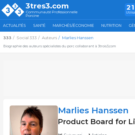
3tres3.com
2
Communauté Professionnelle
Utilis
Porcine
ACTUALITÉS
SANTÉ
MARCHÉS/ÉCONOMIE
NUTRITION
GÈ
333
Social 333
Auteurs
Marlies Hanssen
Biographie des auteurs spécialistes du porc collaborant à 3trois3,com
Marlies Hanssen
Product Board for L