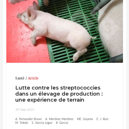
Santé
Article
Lutte contre les streptococcies
dans un élevage de production :
une expérience de terrain
30-Sep-2024
A. Fernandez Bravo
A. Martinez Martinez
ME. Goyena
E. J. Ruiz
M. Toledo
S. García Legaz
R. García