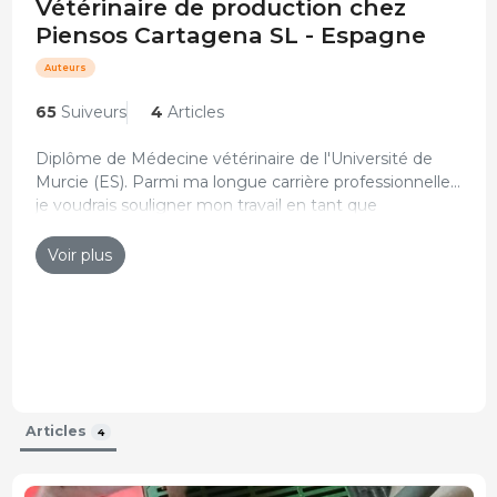
Vétérinaire de production chez
Piensos Cartagena SL - Espagne
Auteurs
65
Suiveurs
4
Articles
Diplôme de Médecine vétérinaire de l'Université de
Murcie (ES). Parmi ma longue carrière professionnelle,
je voudrais souligner mon travail en tant que
Curriculum actualisé : 25-Aoû-2021
vétérinaire à Sumgasur SL, et que je suis actuellement
vétérinaire de production chez Piensos Cartagena SL.
Voir plus
Articles
4