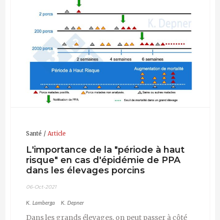
l'intérieur et à l'extérieur de l'UE et a participé à
animaux de l'EFSA et a contribué à plusieurs avis
l'élaboration de programmes de contrôle et
Curriculum actualisé : 08-Sep-2021
scientifiques sur la santé animale.
d'éradication de la PPA.
Santé
Article
L'importance de la "période à haut
risque" en cas d'épidémie de PPA
dans les élevages porcins
06-Oct-2021
K. Lamberga
K. Depner
Dans les grands élevages, on peut passer à côté