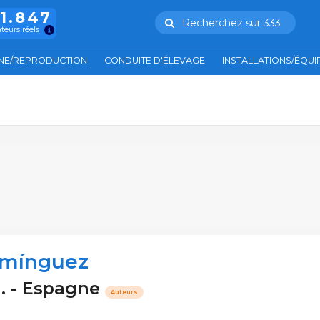
11.847
Recherchez sur 333
ateurs réels
NE/REPRODUCTION
CONDUITE D'ÉLEVAGE
INSTALLATIONS/ÉQU
omínguez
L. - Espagne
Auteurs