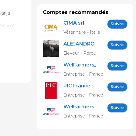
Comptes recommandés
ranja
CIMA srl
Suivre
tinue à
Vétérinaire - Italie
ALEJANDRO
Suivre
ALEMAN
Eleveur - Pérou
GARCIA
WelFarmers_FR
Suivre
Entreprise - France
PIC France
Suivre
Entreprise - France
WelFarmers
Suivre
Entreprise - France