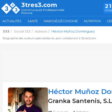
3tres3.com
2
Communauté Professionnelle
Utilis
Porcine
ACTUALITÉS
SANTÉ
MARCHÉS/ÉCONOMIE
NUTRITION
GÈ
333
Social 333
Auteurs
Héctor Muñoz Domínguez
Biographie des auteurs spécialistes du porc collaborant à 3trois3,com
Héctor Muñoz D
Granka Santenis, S.