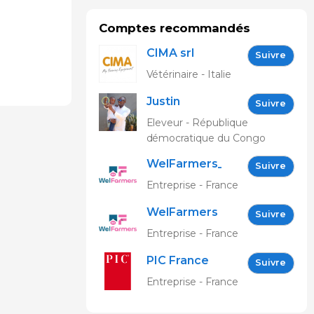
Comptes recommandés
CIMA srl
Suivre
Vétérinaire - Italie
Justin
Suivre
Bakenga
Eleveur - République
démocratique du Congo
WelFarmers_FR
Suivre
Entreprise - France
WelFarmers
Suivre
Entreprise - France
PIC France
Suivre
Entreprise - France