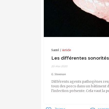
Santé
Article
Les différentes sonorités
20-Mai-2020
G. Stevenson
Différents agents pathogènes resp
toux des porcs dans un bâtiment d
l'infection présente. Cela vaut la 