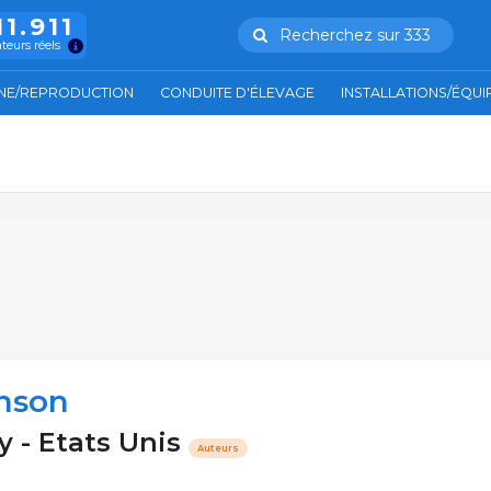
11.911
Recherchez sur 333
ateurs réels
NE/REPRODUCTION
CONDUITE D'ÉLEVAGE
INSTALLATIONS/ÉQU
nson
y - Etats Unis
Auteurs