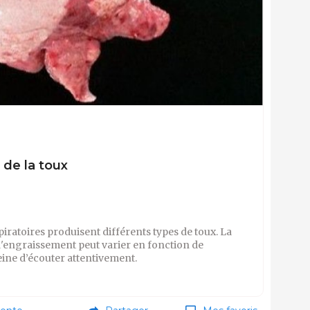
 de la toux
iratoires produisent différents types de toux. La
'engraissement peut varier en fonction de
peine d’écouter attentivement.