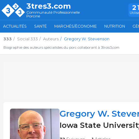
3tres3.com
2
Communauté Professionnelle
Utilis
Porcine
ACTUALITÉS
SANTÉ
MARCHÉS/ÉCONOMIE
NUTRITION
GÈ
333
Social 333
Auteurs
Gregory W. Stevenson
Biographie des auteurs spécialistes du porc collaborant à 3trois3,com
Gregory W. Steve
Iowa State Universit