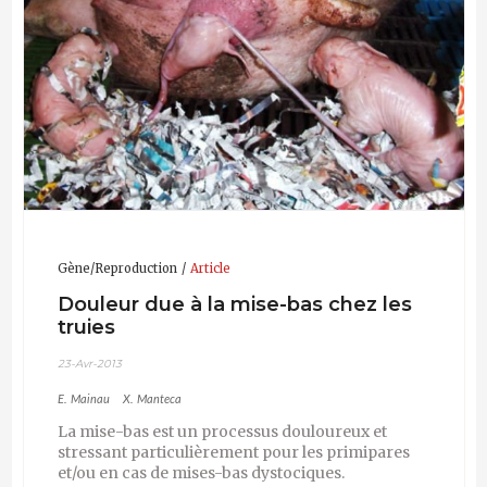
Gène/Reproduction
Article
Douleur due à la mise-bas chez les
truies
23-Avr-2013
E. Mainau
X. Manteca
La mise-bas est un processus douloureux et
stressant particulièrement pour les primipares
et/ou en cas de mises-bas dystociques.