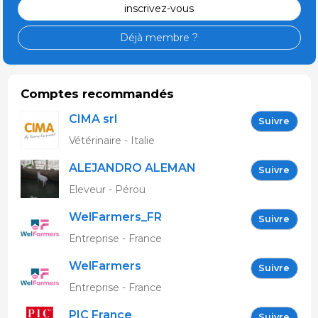
inscrivez-vous
Déjà membre ?
Comptes recommandés
CIMA srl
Suivre
Vétérinaire - Italie
ALEJANDRO ALEMAN
Suivre
GARCIA
Eleveur - Pérou
WelFarmers_FR
Suivre
Entreprise - France
WelFarmers
Suivre
Entreprise - France
PIC France
Suivre