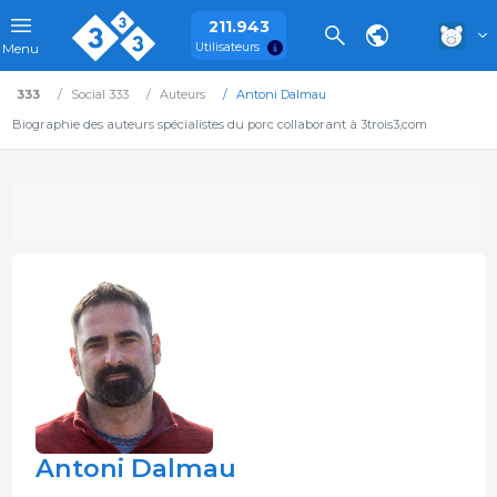
211.943
Utilisateurs
Menu
333
Social 333
Auteurs
Antoni Dalmau
Biographie des auteurs spécialistes du porc collaborant à 3trois3,com
Antoni Dalmau