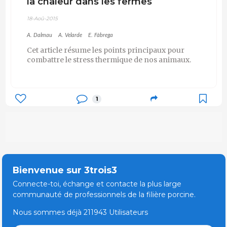
la chaleur dans les fermes
18-Aoû-2015
A. Dalmau
A. Velarde
E. Fàbrega
Cet article résume les points principaux pour
combattre le stress thermique de nos animaux.
1
Bienvenue sur 3trois3
Connecte-toi, échange et contacte la plus large
communauté de professionnels de la filière porcine.
Nous sommes déjà 211943 Utilisateurs