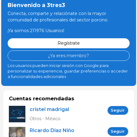
Bienvenido a 3tres3
Conecta, comparte y relaciónate con la mayor
comunidad de profesionales del sector porcino.
¡Ya somos 211976 Usuarios!
Regístrate
¿Ya eres miembro?
Los usuarios pueden iniciar sesión con Google para
personalizar su experiencia, guardar preferencias o acceder
a funcionalidades adicionales
Cuentas recomendadas
cristel madrigal
Seguir
Otros - México
Ricardo Diaz Niño
Seguir