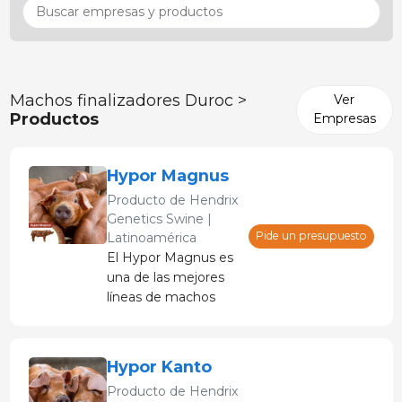
Machos finalizadores Duroc >
Ver
Productos
Empresas
Hypor Magnus
Producto de
Hendrix
Genetics Swine |
Pide un presupuesto
Latinoamérica
El Hypor Magnus es
una de las mejores
líneas de machos
Duroc del mundo.
Hypor Kanto
Producto de
Hendrix