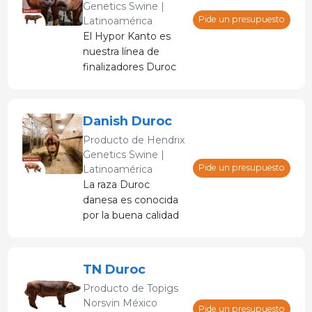
Genetics Swine |
Pide un presupuesto
Latinoamérica
El Hypor Kanto es
nuestra línea de
finalizadores Duroc
con la mejor calidad
de carne premium.
Danish Duroc
Producto de
Hendrix
Genetics Swine |
Pide un presupuesto
Latinoamérica
La raza Duroc
danesa es conocida
por la buena calidad
de su carne y su alto
porcentaje de carne,
pero ¿sabía que con
TN Duroc
la raza Duroc de
Producto de
Topigs
Danish Genetics
Norsvin México
puede esperar
Pide un presupuesto