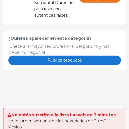
Semental Duroc de
menores costos de
pura raza con
alimentación y un
auténticas raíces
crecimiento rápido, lo
vikingas. Combina
que significa
eficiencia productiva
mayores ganancias
y calidad de carne
en su producción?
¿Quieres aparecer en esta categoría?
apta para
¡Únete a la mayor red profesional del porcino y haz
exportación a
crecer tu negocio!
mercados exigentes
como el japonés.
Publica producto
No estás suscrito a la lista La web en 3 minutos
Un resumen semanal de las novedades de 3tres3
México