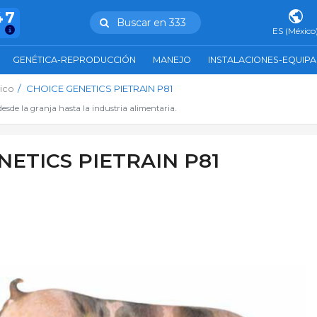
47
Buscar en 333
ES (México
GENÉTICA-REPRODUCCIÓN
MANEJO
INSTALACIONES-EQUIP
ico
CHOICE GENETICS PIETRAIN P81
esde la granja hasta la industria alimentaria.
NETICS PIETRAIN P81