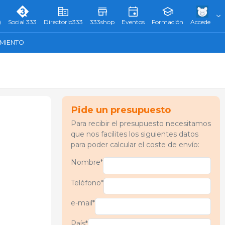
)
Social 333
Directorio333
333shop
Eventos
Formación
Accede
AMIENTO
Pide un presupuesto
Para recibir el presupuesto necesitamos
que nos facilites los siguientes datos
para poder calcular el coste de envío:
Nombre*
Teléfono*
e-mail*
País*