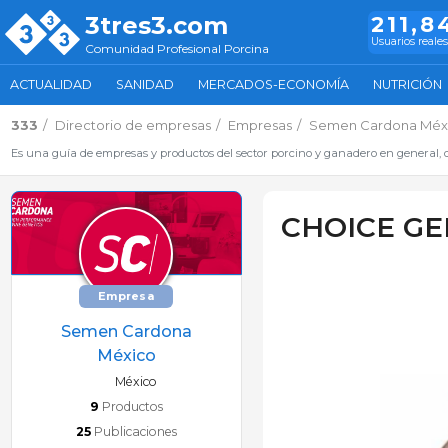
3tres3.com
211,8
Usuarios reales
Comunidad Profesional Porcina
ACTUALIDAD
SANIDAD
MERCADOS-ECONOMÍA
NUTRICIÓN
333
Directorio de empresas
Empresas
Semen Cardona Méx
Es una guía de empresas y productos del sector porcino y ganadero en general, d
CHOICE GE
Empresa
Semen Cardona
México
México
9
Productos
25
Publicaciones