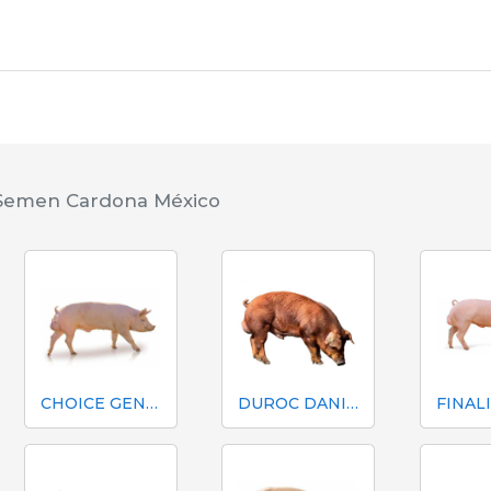
 Semen Cardona México
CHOICE GENETICS LARGE-WHITE - M3
DUROC DANISH GENETICS