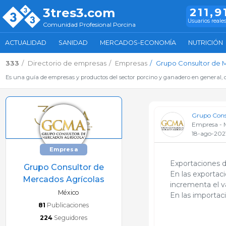
3tres3.com
211,9
Usuarios reale
Comunidad Profesional Porcina
ACTUALIDAD
SANIDAD
MERCADOS-ECONOMÍA
NUTRICIÓN
333
Directorio de empresas
Empresas
Grupo Consultor de 
Es una guía de empresas y productos del sector porcino y ganadero en general, d
Grupo Consu
Empresa - 
18-ago-202
Empresa
Exportaciones 
Grupo Consultor de
En las exportac
Mercados Agrícolas
incrementa el va
México
En las importac
81
Publicaciones
224
Seguidores