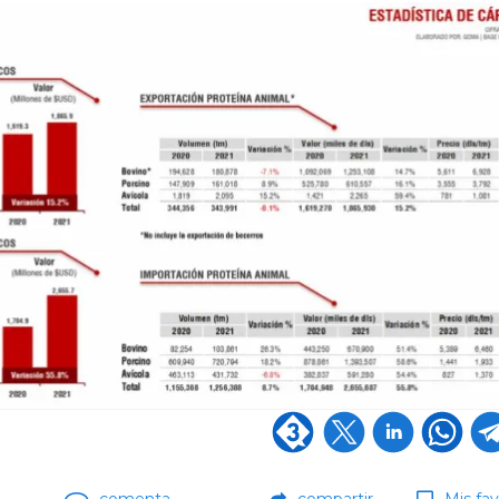
comenta
compartir
Mis fav