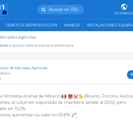
11
Buscar en 333
s
ES (México
GENÉTICA-REPRODUCCIÓN
MANEJO
INSTALACIONES-EQUIP
Mercados Agrícolas
esde la granja hasta la industria alimentaria.
ltor de Mercados Agrícolas
México
S
1
de Proteína Animal de México
(Bovino, Porcino, Avícola
iones, el volumen exportado se mantiene similar al 2020, pero
lor en 15.2%.
iones, aumentan su valor en 55.8%