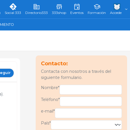
)
Social 333
Directorio333
333shop
Eventos
Formación
Accede
AMIENTO
Contacto:
Contacta con nosotros a través del
eguir
siguiente formulario.
Nombre*
).
Teléfono*
e-mail*
País*