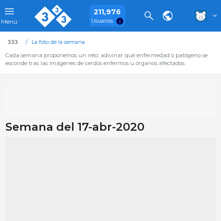
211,976
Usuarios
Menú
333
La foto de la semana
Cada semana proponemos un reto: adivinar qué enfermedad o patógeno se
esconde tras las imágenes de cerdos enfermos u órganos afectados.
Semana del 17-abr-2020