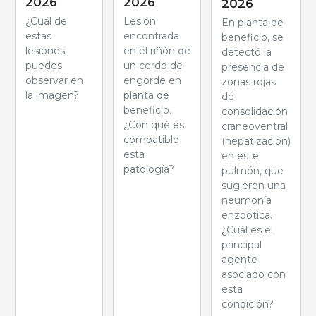
2026
2026
2026
¿Cuál de
Lesión
En planta de
estas
encontrada
beneficio, se
lesiones
en el riñón de
detectó la
puedes
un cerdo de
presencia de
observar en
engorde en
zonas rojas
la imagen?
planta de
de
beneficio.
consolidación
¿Con qué es
craneoventral
compatible
(hepatización)
esta
en este
patología?
pulmón, que
sugieren una
neumonía
enzoótica.
¿Cuál es el
principal
agente
asociado con
esta
condición?