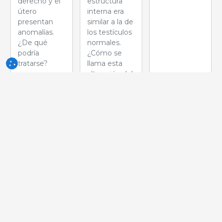
derecho y el
estructura
útero
interna era
presentan
similar a la de
anomalías.
los testículos
¿De qué
normales.
podría
¿Cómo se
tratarse?
llama esta
alteración del
desarrollo?
Semana
Semana
Semana
del 05-jun-
del 29-
del 22-
2026
may-2026
may-2026
A la izquierda
Durante el
La presencia
de la imagen
esquinado de
de este tipo
hay una cola
una canal de
de lesión