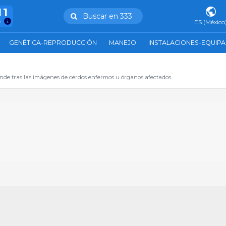
11
Buscar en 333
s
ES (México
GENÉTICA-REPRODUCCIÓN
MANEJO
INSTALACIONES-EQUIP
de tras las imágenes de cerdos enfermos u órganos afectados.