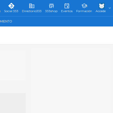
)
Social 333
Directorio333
333shop
Eventos
Formación
Accede
AMIENTO