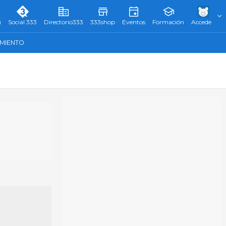
)
Social 333
Directorio333
333shop
Eventos
Formación
Accede
AMIENTO