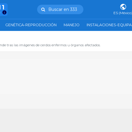
11
Buscar en 333
s
ES (México
GENÉTICA-REPRODUCCIÓN
MANEJO
INSTALACIONES-EQUIP
de tras las imágenes de cerdos enfermos u órganos afectados.