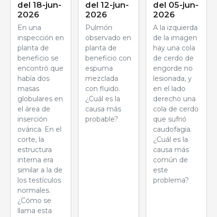
del 18-jun-
del 12-jun-
del 05-jun-
2026
2026
2026
En una
Pulmón
A la izquierda
inspección en
observado en
de la imagen
planta de
planta de
hay una cola
beneficio se
beneficio con
de cerdo de
encontró que
espuma
engorde no
había dos
mezclada
lesionada, y
masas
con fluido.
en el lado
globulares en
¿Cuál es la
derecho una
el área de
causa más
cola de cerdo
inserción
probable?
que sufrió
ovárica. En el
caudofagia.
corte, la
¿Cuál es la
estructura
causa más
interna era
común de
similar a la de
este
los testículos
problema?
normales.
¿Cómo se
llama esta