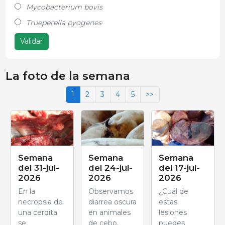
Mycobacterium bovis
Trueperella pyogenes
Validar
La foto de la semana
1
2
3
4
5
>>
Semana
Semana
Semana
del 31-jul-
del 24-jul-
del 17-jul-
2026
2026
2026
En la
Observamos
¿Cuál de
necropsia de
diarrea oscura
estas
una cerdita
en animales
lesiones
se
de cebo.
puedes