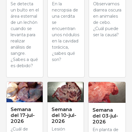
Se detecta
En la
Observamos
un bulto en el
necropsia de
diarrea oscura
área esternal
una cerdita
en animales
de un lechón
se
de cebo.
cuando se
encuentran
¿Cuál puede
levanta para
unos nódulos
ser la causa?
realizar
en la cavidad
análisis de
torácica,
sangre.
¿sabes qué
¿Sabes a qué
son?
es debido?
Semana
Semana
Semana
del 17-jul-
del 10-jul-
del 03-jul-
2026
2026
2026
¿Cuál de
Lesión
En planta de