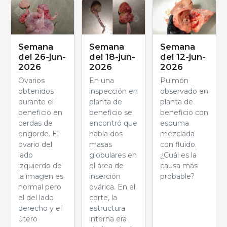
Semana
Semana
Semana
del 26-jun-
del 18-jun-
del 12-jun-
2026
2026
2026
Ovarios
En una
Pulmón
obtenidos
inspección en
observado en
durante el
planta de
planta de
beneficio en
beneficio se
beneficio con
cerdas de
encontró que
espuma
engorde. El
había dos
mezclada
ovario del
masas
con fluido.
lado
globulares en
¿Cuál es la
izquierdo de
el área de
causa más
la imagen es
inserción
probable?
normal pero
ovárica. En el
el del lado
corte, la
derecho y el
estructura
útero
interna era