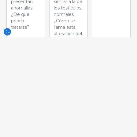
presentan
similar a la de
anomalías.
los testículos
¿De qué
normales.
podría
¿Cómo se
tratarse?
llama esta
alteración del
desarrollo?
Semana
Semana
Semana
del 05-jun-
del 29-
del 22-
2026
may-2026
may-2026
A la izquierda
Durante el
La presencia
de la imagen
esquinado de
de este tipo
hay una cola
una canal de
de lesión
de cerdo de
cerdo en
¿implica
engorde no
planta de
siempre un