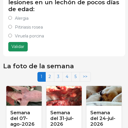
lesiones en un lechón de pocos días
de edad:
Alergia
Pitiriasis rosea
Viruela porcina
Validar
La foto de la semana
1
2
3
4
5
>>
Semana
Semana
Semana
del 07-
del 31-jul-
del 24-jul-
ago-2026
2026
2026