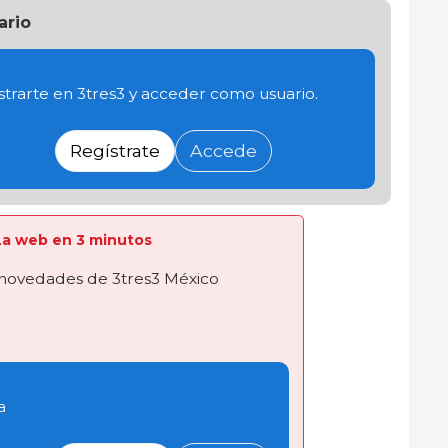
ario
trarte en 3tres3 y acceder como usuario.
Regístrate
Accede
a La web en 3 minutos
novedades de 3tres3 México
a