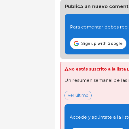
Publica un nuevo coment
Para comentar debes regis
No estás suscrito a la list
Un resumen semanal de las 
ver último
Accede y apúntate a la list