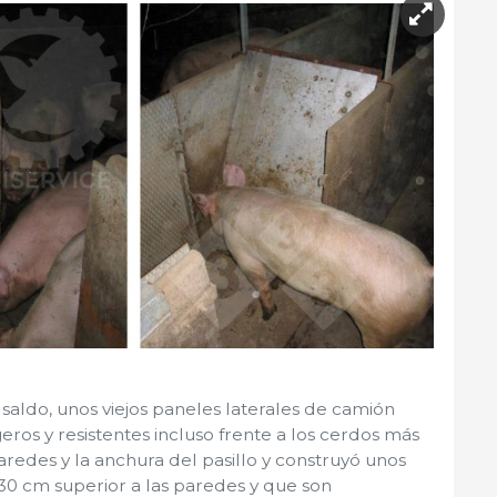
 saldo, unos viejos paneles laterales de camión
geros y resistentes incluso frente a los cerdos más
 paredes y la anchura del pasillo y construyó unos
30 cm superior a las paredes y que son