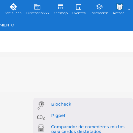
)
Social 333
Directorio333
333shop
Eventos
Formación
Accede
AMIENTO
Biocheck
Pigpef
Comparador de comederos mixtos
para cerdos destetados