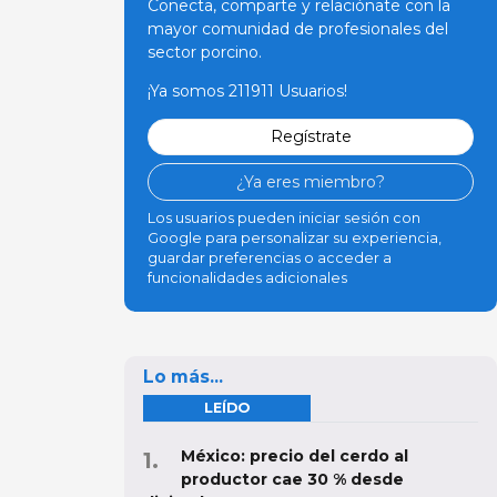
Conecta, comparte y relaciónate con la
mayor comunidad de profesionales del
sector porcino.
¡Ya somos 211911 Usuarios!
Regístrate
¿Ya eres miembro?
Los usuarios pueden iniciar sesión con
Google para personalizar su experiencia,
guardar preferencias o acceder a
funcionalidades adicionales
Lo más...
LEÍDO
México: precio del cerdo al
productor cae 30 % desde