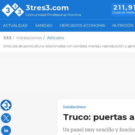
3tres3.com
211,9
Usuarios reale
Comunidad Profesional Porcina
ACTUALIDAD
SANIDAD
MERCADOS-ECONOMÍA
NUTRICIÓN
333
Instalaciones
Artículos
Artículos de porcicultura relacionados con sanidad, manejo, reproducción y genét
Instalaciones
Truco: puertas a
Un panel muy sencillo y funcio