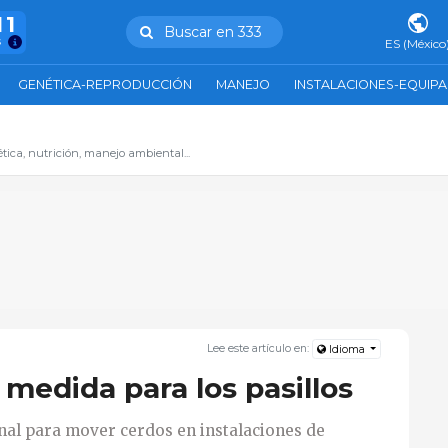
11
Buscar en 333
s
ES (México
GENÉTICA-REPRODUCCIÓN
MANEJO
INSTALACIONES-EQUIP
ica, nutrición, manejo ambiental...
Lee este artículo en:
Idioma
 medida para los pasillos
nal para mover cerdos en instalaciones de