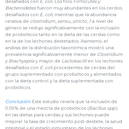
desafiados con
E. coli.
Los filos
Firmicutes
y
Bacteroidetes
fueron muy abundantes en los cerdos
desafiados con
E. coli
, mientras que la abundancia
relativa de
clostridium_sensu_stricto_1
a nivel de
género se redujo significativamente con la inclusión
de probióticos tanto en la dieta de las cerdas como
en la de los lechones destetados. Asimismo, el
análisis de la distribución taxonómica mostró una
prevalencia significativamente menor de
Clostridium
y
Brachyspira
y mayor de
Lactobacilli
en los lechones
desafiados con
E. coli
procedentes de cerdas del
grupo suplementado con probióticos y alimentados
con la dieta control y la dieta suplementada con
probióticos.
Conclusión:
Este estudio revela que la inclusión de
0.05% de una mezcla de probióticos (
Bacillus spp.
)
en las dietas para cerdas y sus lechones puede
mejorar la tasa de crecimiento post-destete, la salud
intestinal y el estado inmunitario de los lechones