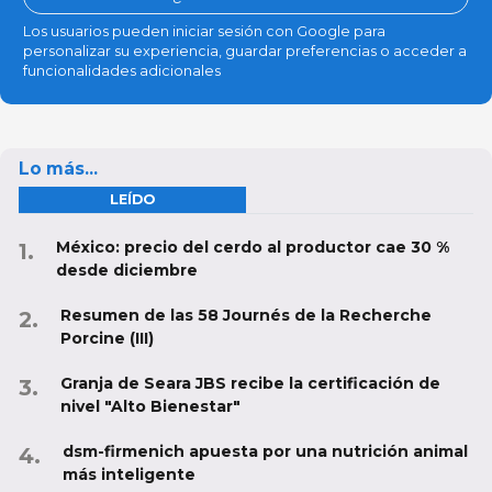
Los usuarios pueden iniciar sesión con Google para
personalizar su experiencia, guardar preferencias o acceder a
funcionalidades adicionales
Lo más...
LEÍDO
México: precio del cerdo al productor cae 30 %
desde diciembre
Resumen de las 58 Journés de la Recherche
Porcine (III)
Granja de Seara JBS recibe la certificación de
nivel "Alto Bienestar"
dsm-firmenich apuesta por una nutrición animal
más inteligente