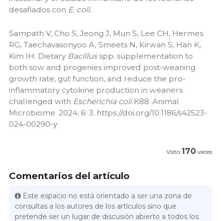
desafiados con
E. coli.
Sampath V, Cho S, Jeong J, Mun S, Lee CH, Hermes
RG, Taechavasonyoo A, Smeets N, Kirwan S, Han K,
Kim IH. Dietary
Bacillus
spp. supplementation to
both sow and progenies improved post-weaning
growth rate, gut function, and reduce the pro-
inflammatory cytokine production in weaners
challenged with
Escherichia coli
K88. Animal
Microbiome. 2024; 6: 3. https://doi.org/10.1186/s42523-
024-00290-y
170
Visto
veces
Comentarios del artículo
Este espacio no está orientado a ser una zona de
consultas a los autores de los artículos sino que
pretende ser un lugar de discusión abierto a todos los