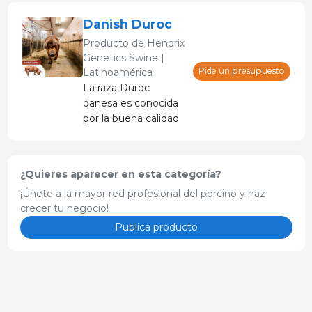
cebo de crecimiento
más rápido con
Danish Duroc
menor índice de
Producto de
Hendrix
conversión. Y un
Genetics Swine |
mayor porcentaje de
Pide un presupuesto
Latinoamérica
carne magra. Elija el
La raza Duroc
macho finalizador
danesa es conocida
con mejor
por la buena calidad
rendimiento del
de su carne y su alto
mercado para
porcentaje de carne,
impulsar su negocio
pero ¿sabía que con
y seguir siendo
¿Quieres aparecer en esta categoría?
la raza Duroc de
competitivo.
¡Únete a la mayor red profesional del porcino y haz
Danish Genetics
crecer tu negocio!
puede esperar
menores costos de
Publica producto
alimentación y un
crecimiento rápido, lo
que significa
mayores ganancias
en su producción?