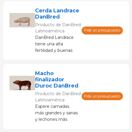
Cerda Landrace
DanBred
Producto de
DanBred
Pide un presupuesto
Latinoamérica
DanBred Landrace
tiene una alta
fertilidad y buenas
habilidades
maternas, y se sabe
que produce grandes
Macho
camadas de cerdos
finalizador
robustos. Además,
Duroc DanBred
DanBred Landrace
Producto de
DanBred
es un animal fuerte
Pide un presupuesto
Latinoamérica
con patas sólidas y
Espere camadas
un alto porcentaje de
más grandes y sanas
carne magra.
y lechones más
fuertes. Cerdos de