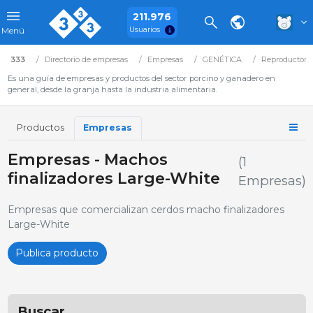
211.976
Usuarios
Menú
333
Directorio de empresas
Empresas
GENÉTICA
Reproductore
Es una guía de empresas y productos del sector porcino y ganadero en
general, desde la granja hasta la industria alimentaria.
Productos
Empresas
Empresas - Machos
(1
finalizadores Large-White
Empresas)
Empresas que comercializan cerdos macho finalizadores
Large-White
Publica producto
Buscar