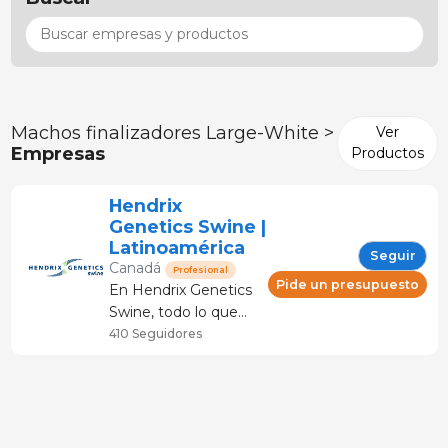
Machos finalizadores Large-White >
Ver
Empresas
Productos
Hendrix
Genetics Swine |
Latinoamérica
Seguir
Canadá
Profesional
Pide un presupuesto
En Hendrix Genetics
Swine, todo lo que
hacemos nace de un
410 Seguidores
propósito claro:
elevar la producción
porcina, combinando
una genética
responsable con