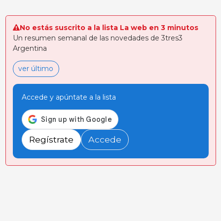
resultados
sostenibles y de alto
No estás suscrito a la lista La web en 3 minutos
desempeño. Nacidos
Un resumen semanal de las novedades de 3tres3
de la fusión de
Argentina
ver último
Accede y apúntate a la lista
Regístrate
Accede